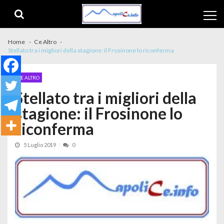
Skip to navigation
Skip to content
Home
Ce Altro
Stellato tra i migliori della stagione: il Frosinone lo riconferma
CE ALTRO
Stellato tra i migliori della
stagione: il Frosinone lo
riconferma
5 Luglio 2019
0