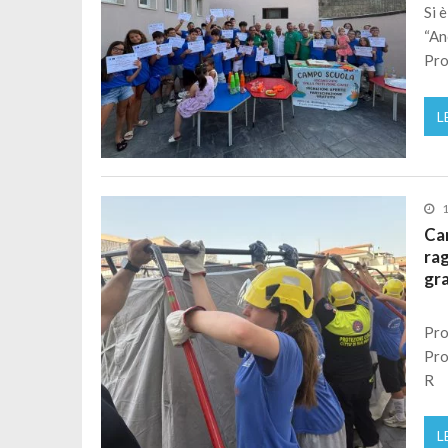
Si 
“An
Pro
L
1
Cam
ra
gra
Pro
Pro
R
L