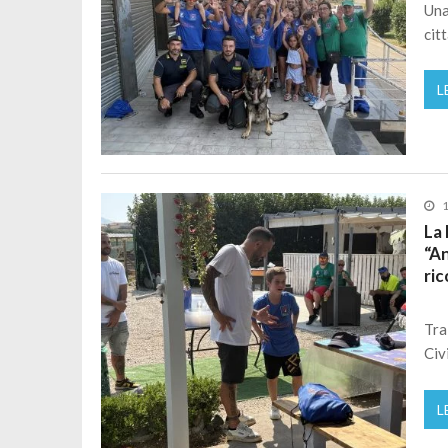
Una
cit
L
1
La 
“An
ri
Tra
Civ
L