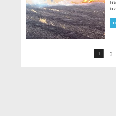
Fra
in v
L
Paginazione degli articoli
2
1