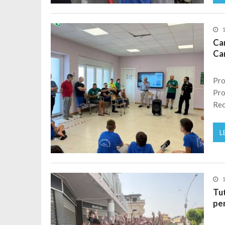
1
Cam
Car
Pro
Pro
Rec
L
1
Tut
per