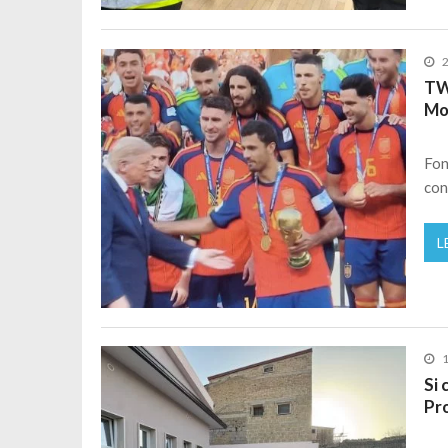
2
TW
Mo
Fon
con
L
1
Si 
Pro