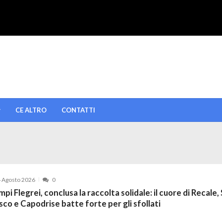
CE ALTRO
CONTATTI
 Agosto 2026
0
pi Flegrei, conclusa la raccolta solidale: il cuore di Recale,
sco e Capodrise batte forte per gli sfollati