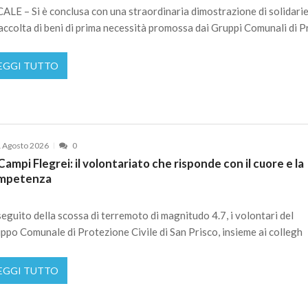
ALE – Si è conclusa con una straordinaria dimostrazione di solidari
raccolta di beni di prima necessità promossa dai Gruppi Comunali di 
EGGI TUTTO
 Agosto 2026
0
Campi Flegrei: il volontariato che risponde con il cuore e la
mpetenza
eguito della scossa di terremoto di magnitudo 4.7, i volontari del
ppo Comunale di Protezione Civile di San Prisco, insieme ai collegh
EGGI TUTTO