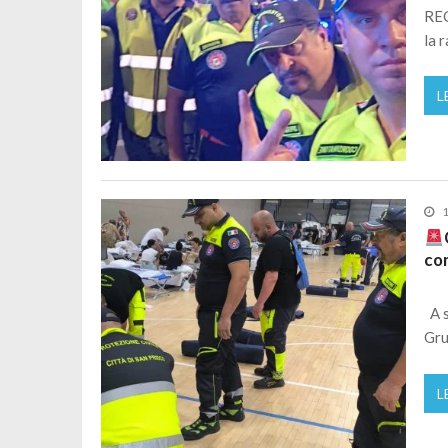
REC
la 
L
1
co
A s
Gru
L