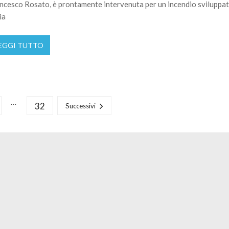
ncesco Rosato, è prontamente intervenuta per un incendio sviluppat
ia
EGGI TUTTO
…
32
Successivi