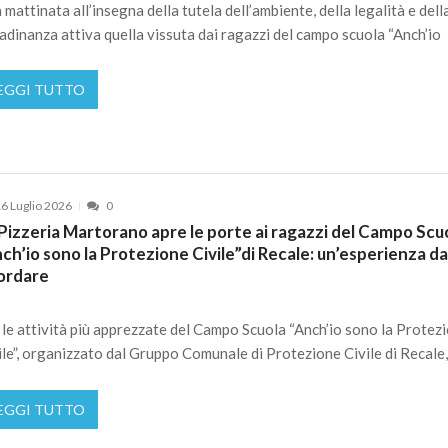
 mattinata all’insegna della tutela dell’ambiente, della legalità e dell
tadinanza attiva quella vissuta dai ragazzi del campo scuola “Anch’io
EGGI TUTTO
6 Luglio 2026
0
Pizzeria Martorano apre le porte ai ragazzi del Campo Scu
ch’io sono la Protezione Civile”di Recale: un’esperienza d
cordare
 le attività più apprezzate del Campo Scuola “Anch’io sono la Protez
ile”, organizzato dal Gruppo Comunale di Protezione Civile di Recale,
EGGI TUTTO