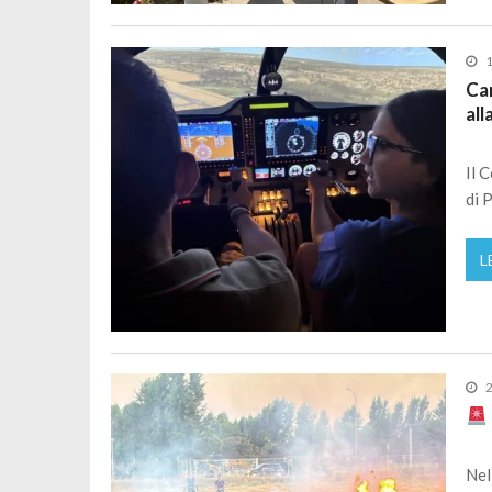
1
Cam
all
Il 
di 
L
2
Nel