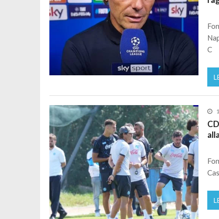
Fon
Nap
C
L
1
CDM
all
Fon
Cas
L