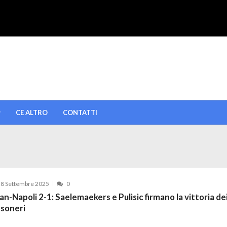
CE ALTRO
CONTATTI
8 Settembre 2025
0
an-Napoli 2-1: Saelemaekers e Pulisic firmano la vittoria de
ssoneri