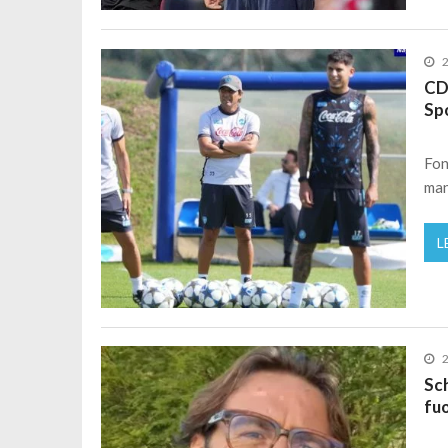
2
CDM
Spo
Fon
man
L
2
Sch
fuo