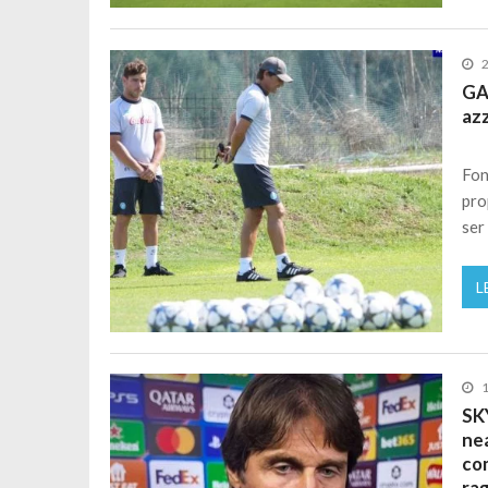
2
GA
azz
Fon
pro
ser
L
1
SKY
nea
co
ra