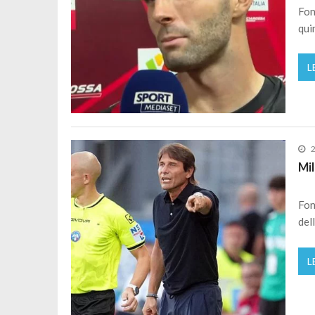
Fon
qui
L
2
Mil
Fon
del
L