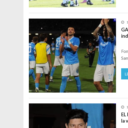
1
GA
in
Fon
Sam
L
1
EL
la 