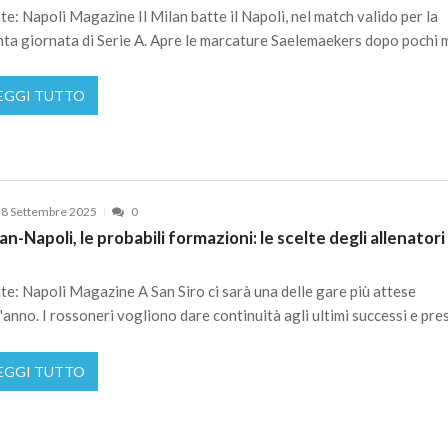
te: Napoli Magazine Il Milan batte il Napoli, nel match valido per la
nta giornata di Serie A. Apre le marcature Saelemaekers dopo pochi 
EGGI TUTTO
8 Settembre 2025
0
an-Napoli, le probabili formazioni: le scelte degli allenatori
te: Napoli Magazine A San Siro ci sarà una delle gare più attese
l'anno. I rossoneri vogliono dare continuità agli ultimi successi e pre
EGGI TUTTO