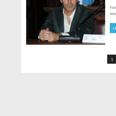
Fon
mic
L
Paginazione degli articoli
1