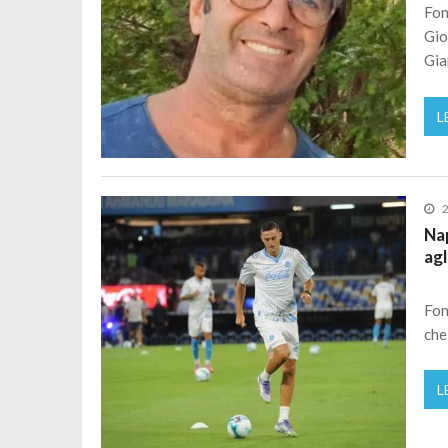
Fon
Gio
Gia
L
2
Nap
agl
Fon
che
L