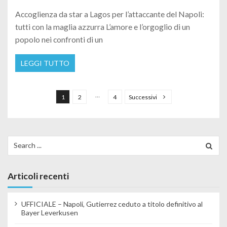
Accoglienza da star a Lagos per l’attaccante del Napoli:
tutti con la maglia azzurra L’amore e l’orgoglio di un
popolo nei confronti di un
LEGGI TUTTO
Paginazione degli articoli
…
1
2
4
Successivi
Search for:
Articoli recenti
UFFICIALE – Napoli, Gutierrez ceduto a titolo definitivo al
Bayer Leverkusen