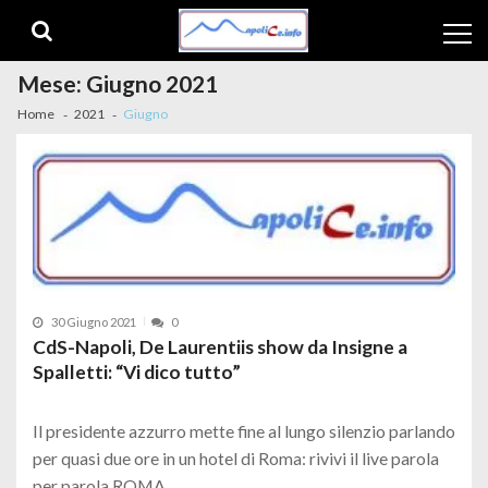
Skip to navigation
Skip to content
Mese:
Giugno 2021
Home
2021
Giugno
30 Giugno 2021
0
CdS-Napoli, De Laurentiis show da Insigne a
Spalletti: “Vi dico tutto”
Il presidente azzurro mette fine al lungo silenzio parlando
per quasi due ore in un hotel di Roma: rivivi il live parola
per parola ROMA