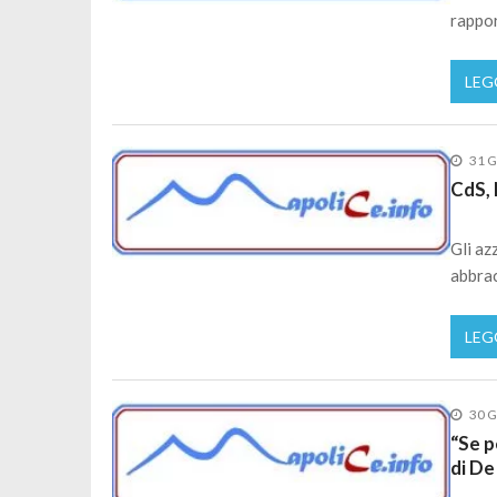
rappor
LEG
31 G
CdS, 
Gli az
abbrac
LEG
30 G
“Se p
di De