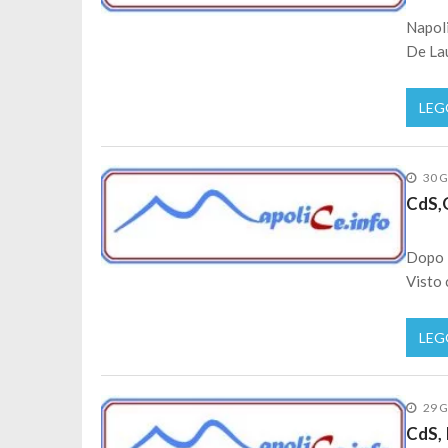
Napoli
De Lau
LEG
30 G
CdS,G
Dopo l
Visto 
LEG
29 G
CdS, 