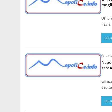
megl
Uffici
Fabian
LEG
28 G
Napol
stre
Gli az
ospitan
LEG