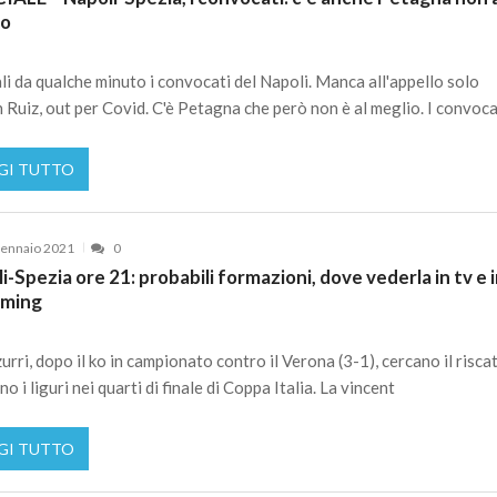
io
ali da qualche minuto i convocati del Napoli. Manca all'appello solo
 Ruiz, out per Covid. C'è Petagna che però non è al meglio. I convoc
GI TUTTO
ennaio 2021
0
i-Spezia ore 21: probabili formazioni, dove vederla in tv e 
aming
zurri, dopo il ko in campionato contro il Verona (3-1), cercano il risca
o i liguri nei quarti di finale di Coppa Italia. La vincent
GI TUTTO