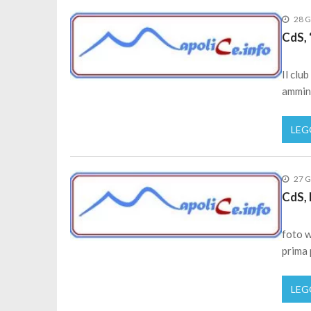
28 G
CdS, 
Il clu
ammini
LEG
27 G
CdS, 
foto w
prima 
LEG