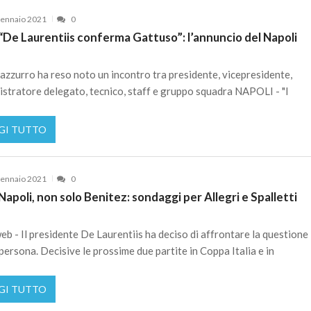
ennaio 2021
0
“De Laurentiis conferma Gattuso”: l’annuncio del Napoli
b azzurro ha reso noto un incontro tra presidente, vicepresidente,
stratore delegato, tecnico, staff e gruppo squadra NAPOLI - "I
GI TUTTO
ennaio 2021
0
Napoli, non solo Benitez: sondaggi per Allegri e Spalletti
eb - Il presidente De Laurentiis ha deciso di affrontare la questione 
persona. Decisive le prossime due partite in Coppa Italia e in
GI TUTTO