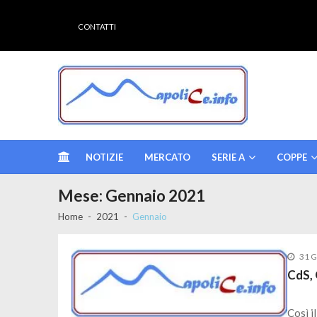
Skip to navigation
Skip to content
CONTATTI
Un nuovo sito targato Napolice
NOTIZIE
MERCATO
SERIE A
COPPE
Mese:
Gennaio 2021
Home
2021
Gennaio
31 G
CdS, 
Così il