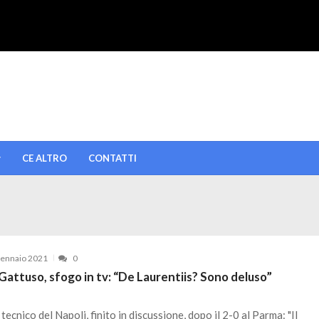
CE ALTRO
CONTATTI
ennaio 2021
0
Gattuso, sfogo in tv: “De Laurentiis? Sono deluso”
 tecnico del Napoli, finito in discussione, dopo il 2-0 al Parma: "Il