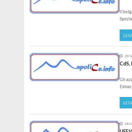
Il bel
Spezia
LEG
28 G
CdS, 
Gli az
Elmas:
LEG
28 G
UFFIC