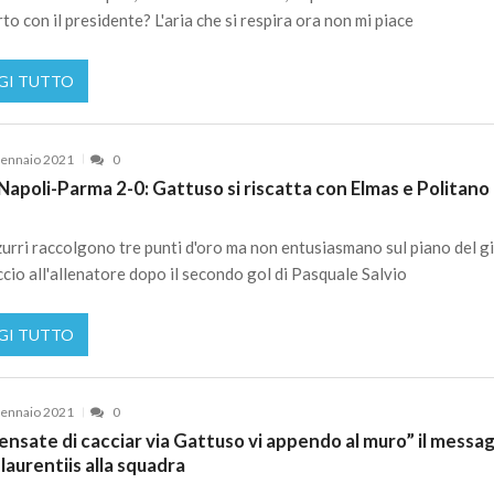
to con il presidente? L'aria che si respira ora non mi piace
GI TUTTO
ennaio 2021
0
Napoli-Parma 2-0: Gattuso si riscatta con Elmas e Politano
zurri raccolgono tre punti d'oro ma non entusiasmano sul piano del g
cio all'allenatore dopo il secondo gol di Pasquale Salvio
GI TUTTO
ennaio 2021
0
ensate di cacciar via Gattuso vi appendo al muro” il messa
 laurentiis alla squadra