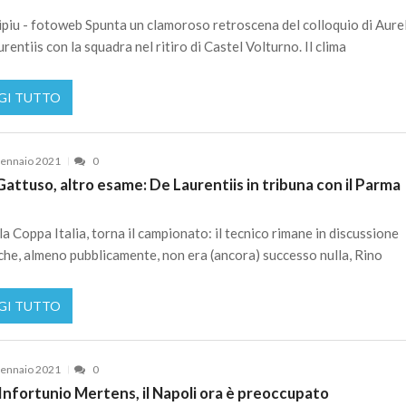
piu - fotoweb Spunta un clamoroso retroscena del colloquio di Aure
rentiis con la squadra nel ritiro di Castel Volturno. Il clima
GI TUTTO
ennaio 2021
0
attuso, altro esame: De Laurentiis in tribuna con il Parma
a Coppa Italia, torna il campionato: il tecnico rimane in discussione
che, almeno pubblicamente, non era (ancora) successo nulla, Rino
GI TUTTO
ennaio 2021
0
Infortunio Mertens, il Napoli ora è preoccupato