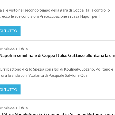
ga si è visto nel secondo tempo della gara di Coppa Italia contro lo
: ecco le sue condizioni Preoccupazione in casa Napoli per l
GI TUTTO
ennaio 2021
0
Napoli in semifinale di Coppa Italia: Gattuso allontana la cri
zurri battono 4-2 lo Spezia con i gol di Koulibaly, Lozano, Politano e
 ora la sfida con l'Atalanta di Pasquale Salvione Qua
GI TUTTO
ennaio 2021
0
IALE – Napoli-Spezia, i convocati: c’è anche Petagna non a