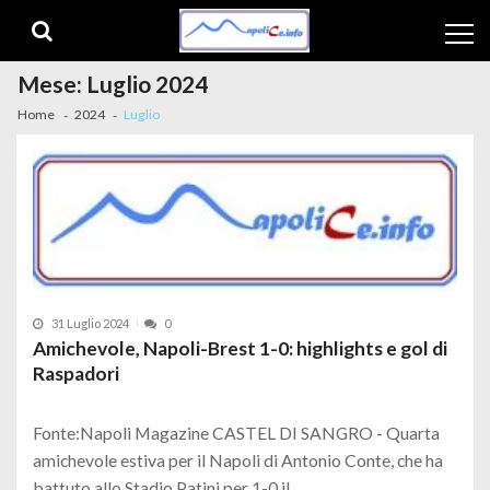
Skip to navigation
Skip to content
Mese:
Luglio 2024
Home
2024
Luglio
31 Luglio 2024
0
Amichevole, Napoli-Brest 1-0: highlights e gol di
Raspadori
Fonte:Napoli Magazine CASTEL DI SANGRO - Quarta
amichevole estiva per il Napoli di Antonio Conte, che ha
battuto allo Stadio Patini per 1-0 il