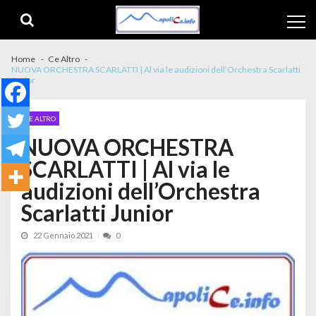
Skip to navigation
Skip to content
Home
Ce Altro
NUOVA ORCHESTRA SCARLATTI | Al via le audizioni dell’Orchestra Scarlatti
Junior
CE ALTRO
NUOVA ORCHESTRA
SCARLATTI | Al via le
audizioni dell’Orchestra
Scarlatti Junior
22 Gennaio 2021
0