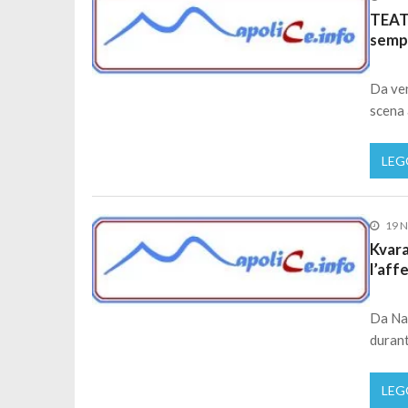
TEAT
sempr
Da ven
scena 
LEG
19 
Kvara
l’aff
Da Nap
durant
LEG