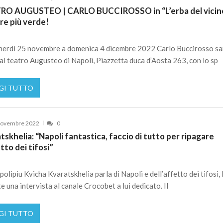
RO AUGUSTEO | CARLO BUCCIROSSO in “L’erba del vicin
e più verde!
erdì 25 novembre a domenica 4 dicembre 2022 Carlo Buccirosso sar
al teatro Augusteo di Napoli, Piazzetta duca d’Aosta 263, con lo sp
GI TUTTO
Novembre 2022
0
tskhelia: “Napoli fantastica, faccio di tutto per ripagare
etto dei tifosi”
olipiu Kvicha Kvaratskhelia parla di Napoli e dell’affetto dei tifosi, 
e una intervista al canale Crocobet a lui dedicato. Il
GI TUTTO