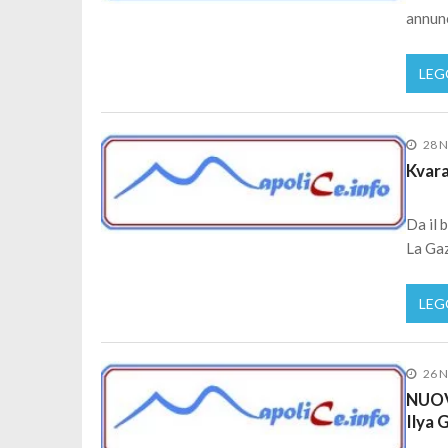
annunc
LEG
28 
Kvara
Da il 
La Gaz
LEG
26 
NUOV
Ilya 