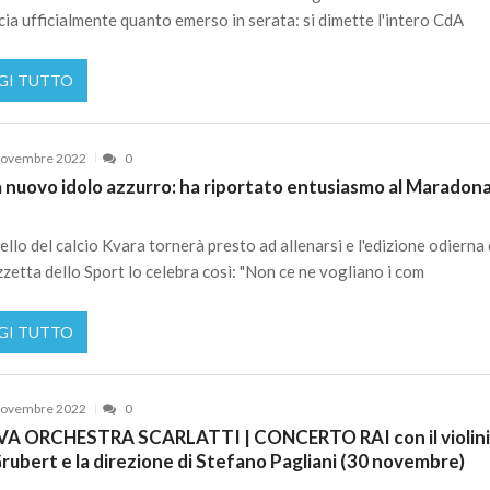
ia ufficialmente quanto emerso in serata: si dimette l'intero CdA
GI TUTTO
Novembre 2022
0
 nuovo idolo azzurro: ha riportato entusiasmo al Maradona
bello del calcio Kvara tornerà presto ad allenarsi e l'edizione odierna
zetta dello Sport lo celebra così: "Non ce ne vogliano i com
GI TUTTO
Novembre 2022
0
A ORCHESTRA SCARLATTI | CONCERTO RAI con il violini
Grubert e la direzione di Stefano Pagliani (30 novembre)