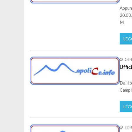
Appun
20.00,
M
LEG
24 
Uffic
Da il b
Campio
LEG
22 