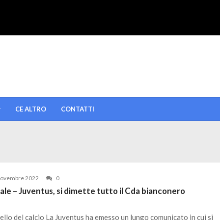
CE ALTRO
CONTATTI
Novembre 2022
0
iale – Juventus, si dimette tutto il Cda bianconero
bello del calcio La Juventus ha emesso un lungo comunicato in cui si