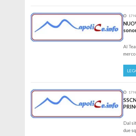
17 
NUOVA
sonor
Al Tea
mercol
LEG
17 
SSCN
PRIN
Dal si
due sq