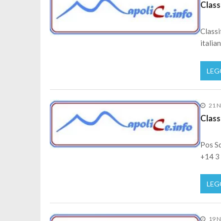
Class
Classi
italia
LEG
21 
Class
Pos Sq
+14 3 
LEG
19 