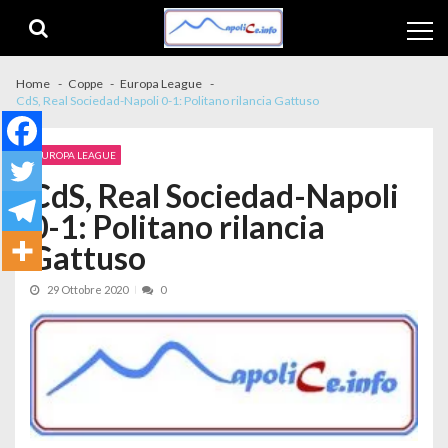
Skip to navigation
Skip to content
Home
Coppe
Europa League
CdS, Real Sociedad-Napoli 0-1: Politano rilancia Gattuso
EUROPA LEAGUE
CdS, Real Sociedad-Napoli
0-1: Politano rilancia
Gattuso
29 Ottobre 2020
0