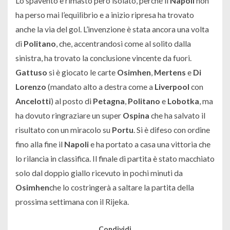
Lo spavento è rimasto però isolato, perché il
Napoli
non
ha perso mai l’equilibrio e a inizio ripresa ha trovato
anche la via del gol. L’invenzione è stata ancora una volta
di
Politano
, che, accentrandosi come al solito dalla
sinistra, ha trovato la conclusione vincente da fuori.
Gattuso
si è giocato le carte
Osimhen
,
Mertens
e
Di
Lorenzo
(mandato alto a destra come a
Liverpool
con
Ancelotti
) al posto di
Petagna
,
Politano
e
Lobotka
, ma
ha dovuto ringraziare un super
Ospina
che ha salvato il
risultato con un miracolo su
Portu
. Si è difeso con ordine
fino alla fine il
Napoli
e ha portato a casa una vittoria che
lo rilancia in classifica. Il finale di partita è stato macchiato
solo dal doppio giallo ricevuto in pochi minuti da
Osimhen
che lo costringerà a saltare la partita della
prossima settimana con il Rijeka.
Condividi