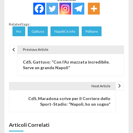
Related tags :
fns
Gattuso
NapoliCe.info
Politano
Previous Article
Navigazione articoli
CdS, Gattuso: “Con l’Az mazzata incredibile.
Serve un grande Napoli”
Next Article
CdS, Maradona scrive per il Corriere dello
Sport-Stadio: “Napoli, ho un sogno”
Articoli Correlati