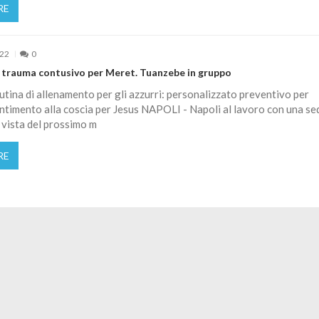
RE
022
0
 trauma contusivo per Meret. Tuanzebe in gruppo
tina di allenamento per gli azzurri: personalizzato preventivo per
entimento alla coscia per Jesus NAPOLI - Napoli al lavoro con una se
 vista del prossimo m
RE