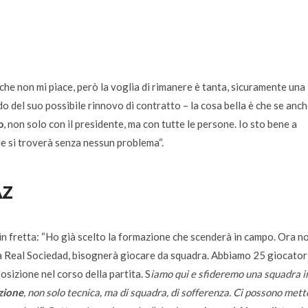
che non mi piace, però la voglia di rimanere è tanta, sicuramente una
do del suo possibile rinnovo di contratto –
la cosa bella è che se anch
o
, non solo con il presidente, ma con tutte le persone. Io sto bene a
ne si troverà senza nessun problema
“.
Az
n fretta: “
Ho già scelto la formazione che scenderà in campo. Ora n
la Real Sociedad, bisognerà giocare da squadra. Abbiamo 25 giocatori
osizione nel corso della partita
. S
iamo qui e sfideremo una squadra i
zione
, non solo tecnica, ma di squadra, di sofferenza. Ci possono mett