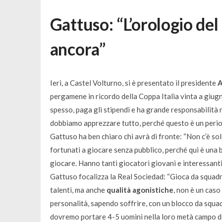
Gattuso: “L’orologio de
ancora”
Ieri, a Castel Volturno, si è presentato il presidente
A
pergamene in ricordo della Coppa Italia vinta a giugn
spesso, paga gli stipendi e ha grande responsabilità n
dobbiamo apprezzare tutto, perché questo è un period
Gattuso ha ben chiaro chi avrà di fronte: “
Non c’è so
fortunati a giocare senza pubblico, perché qui è una 
giocare. Hanno tanti giocatori giovani e interessanti
Gattuso focalizza la Real Sociedad: “
Gioca da squadr
talenti, ma anche
qualità agonistiche
, non è un caso
personalità, sapendo soffrire, con un blocco da squad
dovremo portare 4-5 uomini nella loro metà campo do