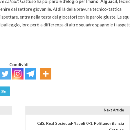
re calcoli
“. Gattuso ha poi parole d’elogio per
Imanol Alguacil
, tecni
nire dal settore giovanile. Al di là della bravura tecnico-tattica
ispettare, entra nella testa dei giocatori con le parole giuste. Le sq
 palleggio, loro però a differenza di altre squadre spagnole ti aspet
Condividi
Sfn
Next Article
CdS, Real Sociedad-Napoli 0-1: Politano rilancia
Gattuso