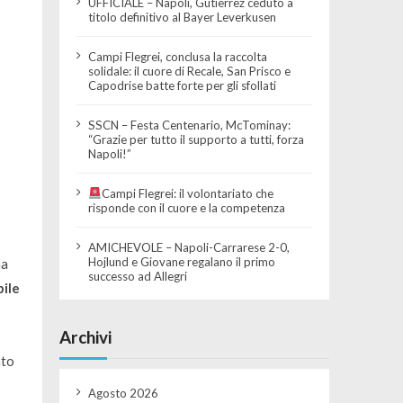
UFFICIALE – Napoli, Gutierrez ceduto a
titolo definitivo al Bayer Leverkusen
Campi Flegrei, conclusa la raccolta
solidale: il cuore di Recale, San Prisco e
Capodrise batte forte per gli sfollati
SSCN – Festa Centenario, McTominay:
“Grazie per tutto il supporto a tutti, forza
Napoli!”
Campi Flegrei: il volontariato che
risponde con il cuore e la competenza
AMICHEVOLE – Napoli-Carrarese 2-0,
Hojlund e Giovane regalano il primo
na
successo ad Allegri
bile
Archivi
nto
Agosto 2026