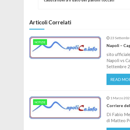
Articoli Correlati
23 Settembr
NOTIZIE
Napoli – Cagl
sito ufficial
Napoli vs Ca
Settembre 20
READ MO
1 Marzo 20
NOTIZIE
Corriere del
Di Fabio Men
di Matteo Po