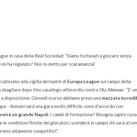
League in casa della Real Sociedad: “Siamo fortunati a giocare senza
che mi ha regalato? Non lo metto per scaramanzia”
ratissimo alla vigilia del match di
Europa League
sul campo della
 sbagliare dopo il ko casalingo all’esordio contro l’Az Alkmaar: “
E’ u
i a disposizione. Giovedì scorso abbiamo preso una
mazzata incredi
mpa –
domani sarà una gara molto difficile, sono d’accordo con
vorrà un grande Napoli
. I cambi di formazione? Bisogna capire cosa
 le condizioni fisiche dei giocatori, scenderà in campo chi sarà al ce
aremo altamente competitivi
”.