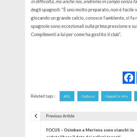
in difficoltà, ma anche noi, andremo in campo senza fa
degli spagnoli: “
È uno molto preparato, non è facile ve
giocando un grande calcio, conosce l’ambiente, si fa r
spagnole sono eccezionali sulla prima pressione e sul
Complimenti a lui per come ha gestito il club
“.
Related tags :
ADL
Gattuso
NapoliCe.info
Previous Article
Navigazione articoli
FOCUS – Osimhen e Mertens sono stanchi: in
caduta libera il dato dei palloni toccati