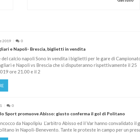
e 2019
0
iari e Napoli- Brescia, biglietti in vendita
e del calcio napoli Sono in vendita i biglietti per le gare di Campionat
gliari e Napoli vs Brescia che si disputeranno rispettivamente il 25
19 ore 21.00 e il 2
RE
21
0
lo Sport promuove Abisso: giusto conferma il gol di Politano
cocco da Napolipiu L’arbitro Abisso ed il Var hanno convalidato il 
litano in Napoli-Benevento. Tante le proteste in campo per un pres