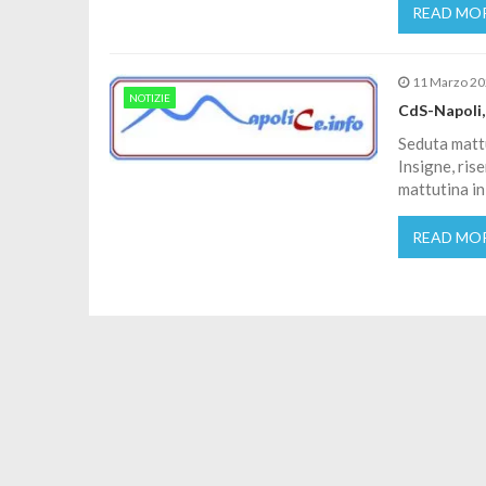
READ MO
11 Marzo 2
NOTIZIE
CdS-Napoli,
Seduta mattu
Insigne, ris
mattutina in
READ MO