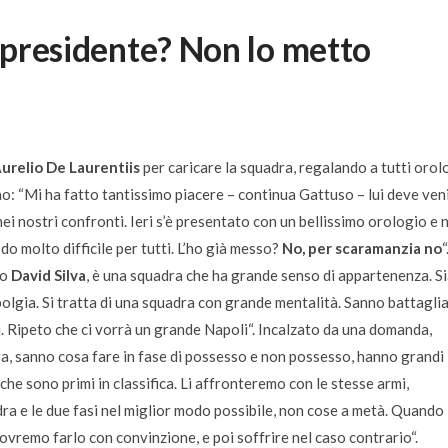
l presidente? Non lo metto
urelio De Laurentiis
per caricare la squadra, regalando a tutti orol
o: “
Mi ha fatto tantissimo piacere
– continua Gattuso –
lui deve ven
ei nostri confronti. Ieri s’è presentato con un bellissimo orologio e 
o molto difficile per tutti. L’ho già messo?
No, per scaramanzia no
“
lo
David Silva
, è una squadra che ha grande senso di appartenenza. S
bolgia. Si tratta di una squadra con grande mentalità. Sanno battaglia
. Ripeto che ci vorrà un grande Napoli
“. Incalzato da una domanda,
a, sanno cosa fare in fase di possesso e non possesso, hanno grandi
 che sono primi in classifica. Li affronteremo con le stesse armi,
ra e le due fasi nel miglior modo possibile, non cose a metà. Quando
vremo farlo con convinzione, e poi soffrire nel caso contrario
“.