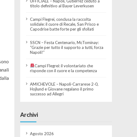
UFFICIALE – Napoli, Gutierrez ceduto a
titolo definitivo al Bayer Leverkusen
Campi Flegrei, conclusa la raccolta
solidale: il cuore di Recale, San Prisco e
Capodrise batte forte per gli sfollati
SSCN – Festa Centenario, McTominay:
“Grazie per tutto il supporto a tutti, forza
Napoli!”
sono
Campi Flegrei: il volontariato che
anali
risponde con il cuore e la competenza
dalla
AMICHEVOLE – Napoli-Carrarese 2-0,
Hojlund e Giovane regalano il primo
successo ad Allegri
Archivi
Agosto 2026