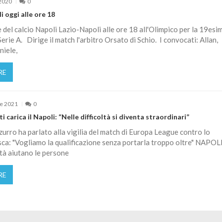
2020
0
i oggi alle ore 18
le del calcio Napoli Lazio-Napoli alle ore 18 all'Olimpico per la 19esi
Serie A. Dirige il match l'arbitro Orsato di Schio. I convocati: Allan,
niele,
RE
e 2021
0
 carica il Napoli: “Nelle difficoltà si diventa straordinari”
zzurro ha parlato alla vigilia del match di Europa League contro lo
ca: "Vogliamo la qualificazione senza portarla troppo oltre" NAPOL
oltà aiutano le persone
RE