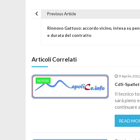
Previous Article
Navigazione articoli
Rinnovo Gattuso: accordo vicino, intesa su pen
e durata del contratto
Articoli Correlati
9 Aprile 202
NOTIZIE
CdS-Spallet
Il tecnico t
sarà pieno e
continuare a
READ MO