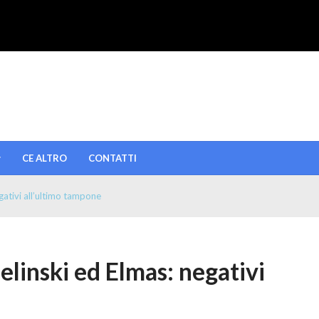
CE ALTRO
CONTATTI
egativi all’ultimo tampone
ielinski ed Elmas: negativi