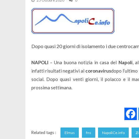
25 Ottobre 2020
0
Dopo quasi 20 giorni di isolamento i due centrocam
NAPOLI
– Una buona notizia in casa del
Napoli
, a
infatti risultati negativi al
coronavirus
dopo l’ultimo
social. Dopo quasi venti giorni, il polacco e il m
prossima settimana.
Related tags :
Elmas
fns
NapoliCe.info
Zi