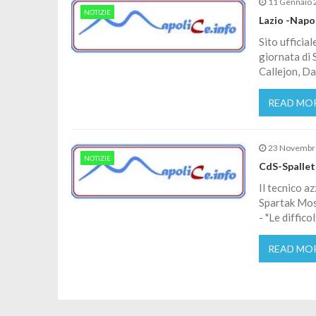
11 Gennaio 
NOTIZIE
Lazio -Napol
Sito ufficia
giornata di 
Callejon, Da
READ MO
23 Novembr
NOTIZIE
CdS-Spalletti
Il tecnico a
Spartak Mos
- "Le diffic
READ MO