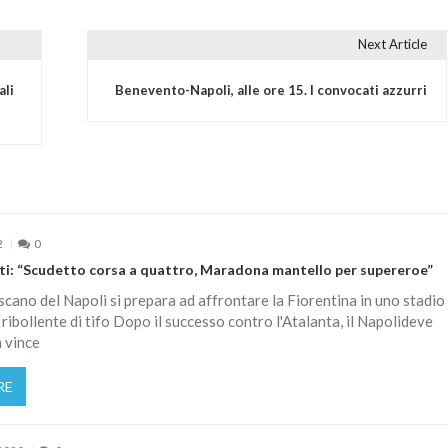
Next Article
ali
Benevento-Napoli, alle ore 15. I convocati azzurri
2
0
ti: “Scudetto corsa a quattro, Maradona mantello per supereroe”
oscano del Napoli si prepara ad affrontare la Fiorentina in uno stadio
 ribollente di tifo Dopo il successo contro l'Atalanta, il Napolideve
 vince
RE