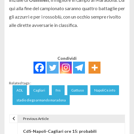
qui alla fine del campionato saranno quattro battaglie per
gli azzurri e per i rossoblù, con un occhio sempre rivolto
alle dirette avversarie in classifica.
Condividi
Related tags :
ADL
Cagliari
fns
Gattuso
NapoliCe.info
stadio diego armando maradona
Previous Article
Navigazione articoli
CdS-Napoli-Cagliari ore 15: probabili