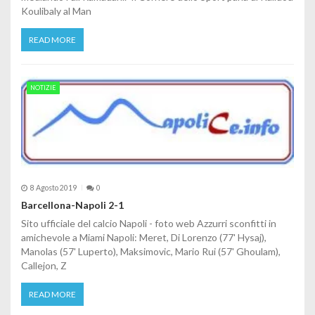
Koulibaly al Man
READ MORE
NOTIZIE
8 Agosto 2019
0
Barcellona-Napoli 2-1
Sito ufficiale del calcio Napoli - foto web Azzurri sconfitti in
amichevole a Miami Napoli: Meret, Di Lorenzo (77' Hysaj),
Manolas (57' Luperto), Maksimovic, Mario Rui (57' Ghoulam),
Callejon, Z
READ MORE