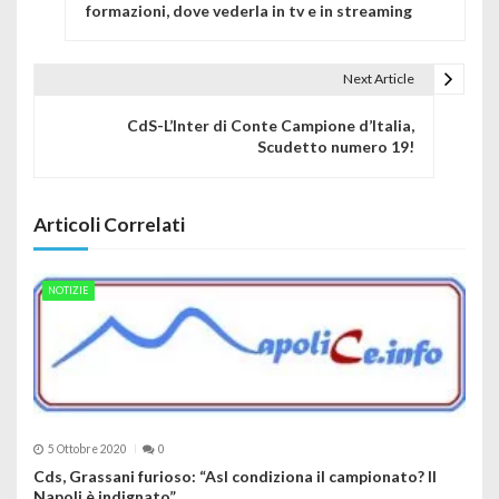
formazioni, dove vederla in tv e in streaming
Next Article
CdS-L’Inter di Conte Campione d’Italia,
Scudetto numero 19!
Articoli Correlati
NOTIZIE
5 Ottobre 2020
0
Cds, Grassani furioso: “Asl condiziona il campionato? Il
Napoli è indignato”