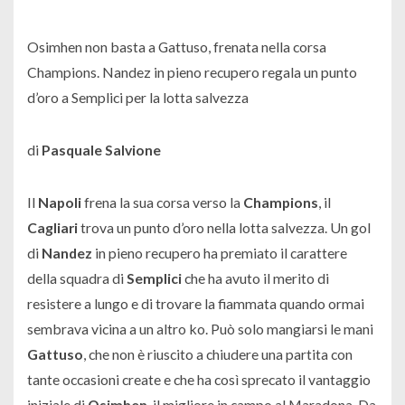
Osimhen non basta a Gattuso, frenata nella corsa
Champions. Nandez in pieno recupero regala un punto
d’oro a Semplici per la lotta salvezza
di
Pasquale Salvione
Il
Napoli
frena la sua corsa verso la
Champions
, il
Cagliari
trova un punto d’oro nella lotta salvezza. Un gol
di
Nandez
in pieno recupero ha premiato il carattere
della squadra di
Semplici
che ha avuto il merito di
resistere a lungo e di trovare la fiammata quando ormai
sembrava vicina a un altro ko. Può solo mangiarsi le mani
Gattuso
, che non è riuscito a chiudere una partita con
tante occasioni create e che ha così sprecato il vantaggio
iniziale di
Osimhen
, il migliore in campo al Maradona. Da