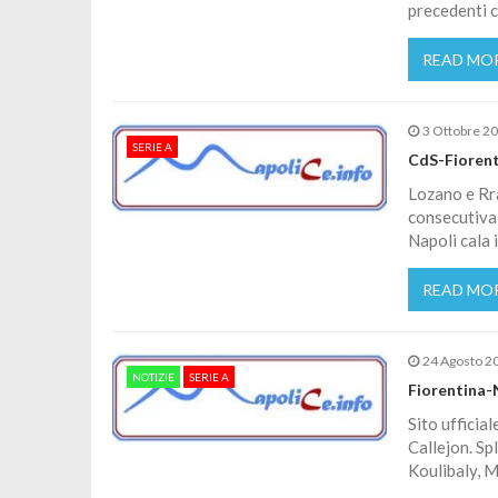
precedenti c
READ MO
3 Ottobre 2
SERIE A
CdS-Fiorenti
Lozano e Rra
consecutiva 
Napoli cala i
READ MO
24 Agosto 2
NOTIZIE
SERIE A
Fiorentina-
Sito ufficia
Callejon. Sp
Koulibaly, M