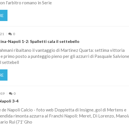
on l'arbitro romano in Serie
RE
021
0
na-Napoli 1-2: Spalletti cala il settebello
hmani ribaltano il vantaggio di Martinez Quarta: settima vittoria
e primo posto a punteggio pieno per gli azzurri di Pasquale Salvione 
l settebell
RE
019
0
Napoli 3-4
le de Napoli Calcio - foto web Doppietta di Insigne, gol di Mertens e
lendida rimonta azzurra al Franchi Napoli: Meret, Di Lorenzo, Manol
ario Rui (71' Gho