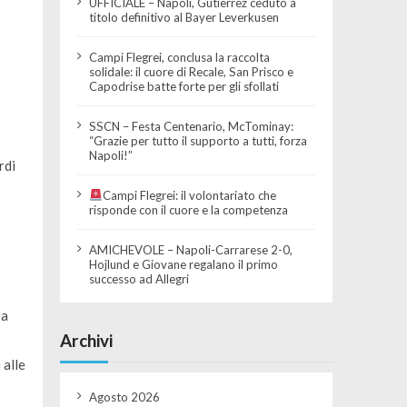
UFFICIALE – Napoli, Gutierrez ceduto a
titolo definitivo al Bayer Leverkusen
Campi Flegrei, conclusa la raccolta
solidale: il cuore di Recale, San Prisco e
Capodrise batte forte per gli sfollati
SSCN – Festa Centenario, McTominay:
“Grazie per tutto il supporto a tutti, forza
Napoli!”
rdi
Campi Flegrei: il volontariato che
risponde con il cuore e la competenza
AMICHEVOLE – Napoli-Carrarese 2-0,
Hojlund e Giovane regalano il primo
successo ad Allegri
 a
Archivi
 alle
Agosto 2026