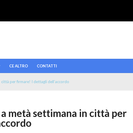
CE ALTRO
CONTATTI
ittà per firmare! I dettagli dell’accordo
a metà settimana in città per
’accordo