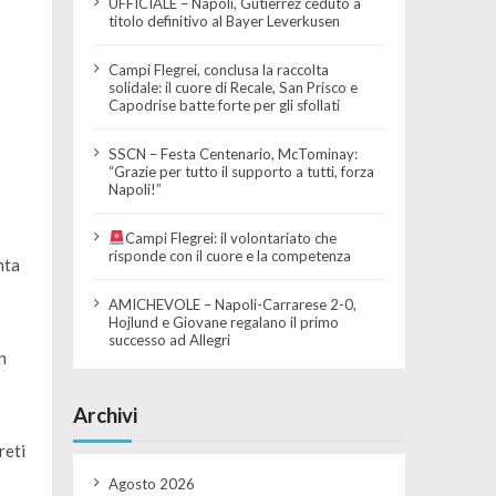
UFFICIALE – Napoli, Gutierrez ceduto a
titolo definitivo al Bayer Leverkusen
Campi Flegrei, conclusa la raccolta
solidale: il cuore di Recale, San Prisco e
Capodrise batte forte per gli sfollati
SSCN – Festa Centenario, McTominay:
“Grazie per tutto il supporto a tutti, forza
Napoli!”
Campi Flegrei: il volontariato che
risponde con il cuore e la competenza
nta
AMICHEVOLE – Napoli-Carrarese 2-0,
Hojlund e Giovane regalano il primo
successo ad Allegri
n
Archivi
reti
Agosto 2026