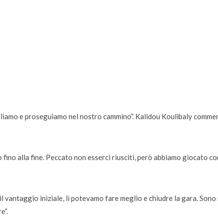
molliamo e proseguiamo nel nostro cammino”. Kalidou Koulibaly comme
fino alla fine. Peccato non esserci riusciti, però abbiamo giocato co
il vantaggio iniziale, lì potevamo fare meglio e chiudre la gara. Sono 
e”.