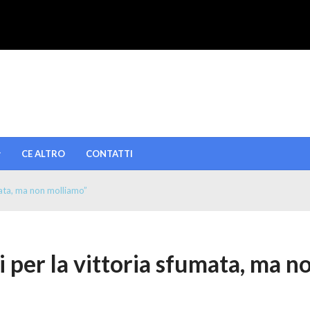
CE ALTRO
CONTATTI
mata, ma non molliamo”
 per la vittoria sfumata, ma n