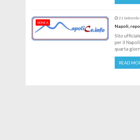
21 Settembr
SERIE A
Napoli, repo
Sito ufficia
per il Napol
quarta giorn
READ MO