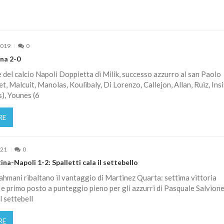
2019
0
na 2-0
le del calcio Napoli Doppietta di Milik, successo azzurro al san Paolo
t, Malcuit, Manolas, Koulibaly, Di Lorenzo, Callejon, Allan, Ruiz, Ins
), Younes (6
RE
021
0
na-Napoli 1-2: Spalletti cala il settebello
hmani ribaltano il vantaggio di Martinez Quarta: settima vittoria
e primo posto a punteggio pieno per gli azzurri di Pasquale Salvione 
l settebell
RE