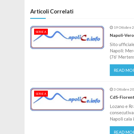
Articoli Correlati
19 Ottobre 
SERIE A
Napoli-Vero
Sito ufficia
Napoli: Mere
(76' Mertens
READ MO
3 Ottobre 2
SERIE A
CdS-Fiorenti
Lozano e Rra
consecutiva 
Napoli cala i
READ MO