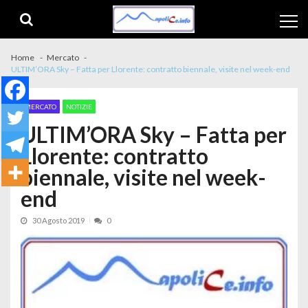
Skip to navigation
Skip to content
Home
Mercato
ULTIM’ORA Sky – Fatta per Llorente: contratto biennale, visite nel week-end
MERCATO
NOTIZIE
ULTIM’ORA Sky – Fatta per
Llorente: contratto
biennale, visite nel week-
end
30 Agosto 2019
0