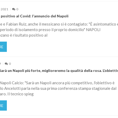
e 2021
0
ositivo al Covid: l’annuncio del Napoli
 e Fabian Ruiz, anche il messicano si è contagiato: "È asintomatico 
 periodo di isolamento presso il proprio domicilio" NAPOLI
ozano è risultato positivo al
RE
9
0
Sarà un Napoli più forte, miglioreremo la qualità della rosa. L’obietti
 Napoli Calcio: "Sarà un Napoli ancora più competitivo, l'obiettivo è
rlo Ancelotti parla nella sua prima conferenza stampa stagionale dal
aro. Il tecnico spieg
RE