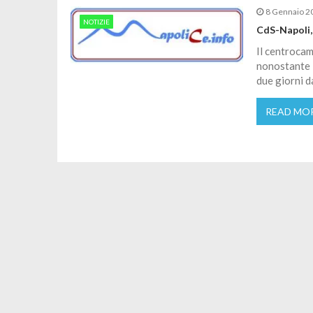
8 Gennaio 2
NOTIZIE
CdS-Napoli, 
Il centrocam
nonostante l
due giorni d
READ MO