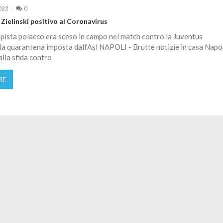
022
0
Zielinski positivo al Coronavirus
pista polacco era sceso in campo nel match contro la Juventus
a quarantena imposta dall'Asl NAPOLI - Brutte notizie in casa Napol
alla sfida contro
RE