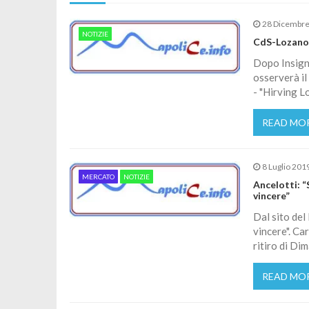
28 Dicembr
NOTIZIE
CdS-Lozano p
Dopo Insigne
osserverà il
- "Hirving L
READ MO
8 Luglio 201
MERCATO
NOTIZIE
Ancelotti: “
vincere”
Dal sito del
vincere". Ca
ritiro di Dim
READ MO