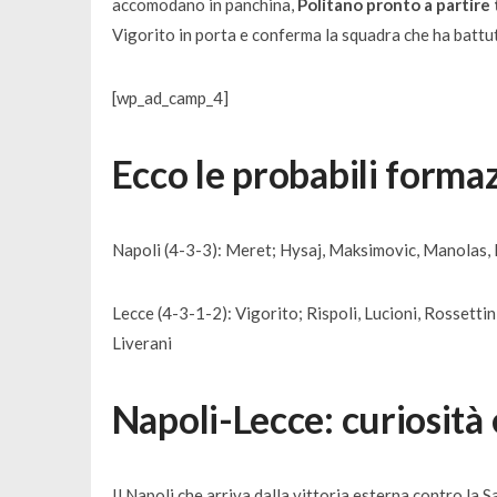
accomodano in panchina,
Politano pronto a partire 
Vigorito in porta e conferma la squadra che ha battut
[wp_ad_camp_4]
Ecco le probabili formaz
Napoli (4-3-3): Meret; Hysaj, Maksimovic, Manolas, Ma
Lecce (4-3-1-2): Vigorito; Rispoli, Lucioni, Rossettin
Liverani
Napoli-Lecce: curiosità 
Il Napoli che arriva dalla vittoria esterna contro la S