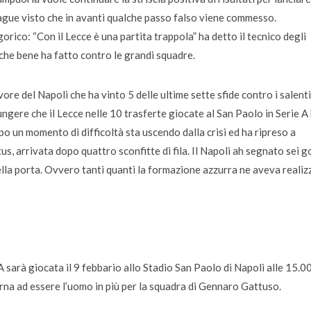
ague visto che in avanti qualche passo falso viene commesso.
orico: “Con il Lecce è una partita trappola” ha detto il tecnico degli
a che bene ha fatto contro le grandi squadre.
re del Napoli che ha vinto 5 delle ultime sette sfide contro i salenti
gere che il Lecce nelle 10 trasferte giocate al San Paolo in Serie A
po un momento di difficoltà sta uscendo dalla crisi ed ha ripreso a
tus, arrivata dopo quattro sconfitte di fila. Il Napoli ah segnato sei g
 della porta. Ovvero tanti quanti la formazione azzurra ne aveva realiz
A sarà giocata il 9 febbario allo Stadio San Paolo di Napoli alle 15.00
orna ad essere l’uomo in più per la squadra di Gennaro Gattuso.