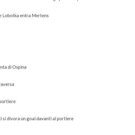
sce Lobotka entra Mertens
inta di Ospina
traversa
 portiere
i si divora un goal davanti al portiere