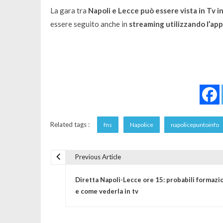
La gara tra
Napoli e Lecce può essere vista in Tv i
essere seguito anche in
streaming utilizzando l’ap
Related tags :
fns
Napolice
napolicepuntoinfo
Previous Article
Navigazione articoli
Diretta Napoli-Lecce ore 15: probabili formazi
e come vederla in tv