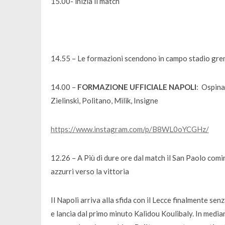
15.00- inizia il match
14.55 – Le formazioni scendono in campo stadio gre
14.00 –
FORMAZIONE UFFICIALE NAPOLI
: Ospina
Zielinski, Politano, Milik, Insigne
https://www.instagram.com/p/B8WL0oYCGHz/
12.26 – A Più di dure ore dal match il San Paolo comin
azzurri verso la vittoria
Il Napoli arriva alla sfida con il Lecce finalmente se
e lancia dal primo minuto Kalidou Koulibaly. In media