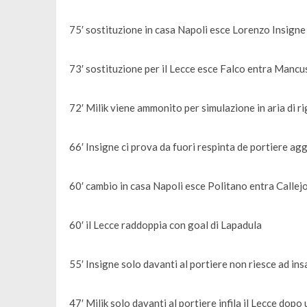
75′ sostituzione in casa Napoli esce Lorenzo Insign
73′ sostituzione per il Lecce esce Falco entra Mancu
72′ Milik viene ammonito per simulazione in aria di r
66′ Insigne ci prova da fuori respinta de portiere agg
60′ cambio in casa Napoli esce Politano entra Callej
60′ il Lecce raddoppia con goal di Lapadula
55′ Insigne solo davanti al portiere non riesce ad in
47′ Milik solo davanti al portiere infila il Lecce dop