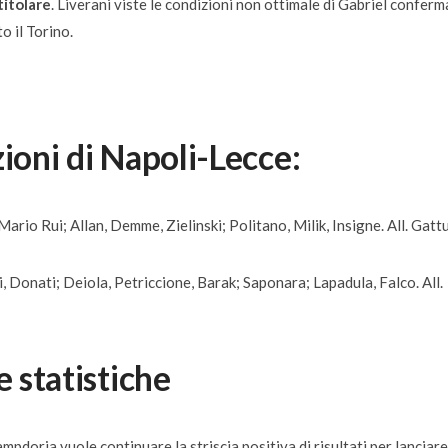
titolare
. Liverani viste le condizioni non ottimale di Gabriel conferm
o il Torino.
ioni di Napoli-Lecce:
rio Rui; Allan, Demme, Zielinski; Politano, Milik, Insigne. All. Gatt
i, Donati; Deiola, Petriccione, Barak; Saponara; Lapadula, Falco. All.
e statistiche
ampdoria vuole continuare la striscia positiva di risultati per lanciare