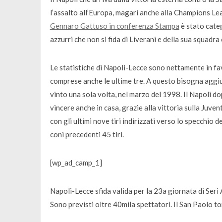
l’assalto all’Europa, magari anche alla Champions Le
Gennaro Gattuso in conferenza Stampa
è stato categ
azzurri che non si fida di Liverani e della sua squadr
Le statistiche di Napoli-Lecce sono nettamente in favo
comprese anche le ultime tre. A questo bisogna aggiun
vinto una sola volta, nel marzo del 1998. Il Napoli do
vincere anche in casa, grazie alla vittoria sulla Juven
con gli ultimi nove tiri indirizzati verso lo specchio
coni precedenti 45 tiri.
[wp_ad_camp_1]
Napoli-Lecce sfida valida per la 23a giornata di Seri 
Sono previsti oltre 40mila spettatori. Il San Paolo t