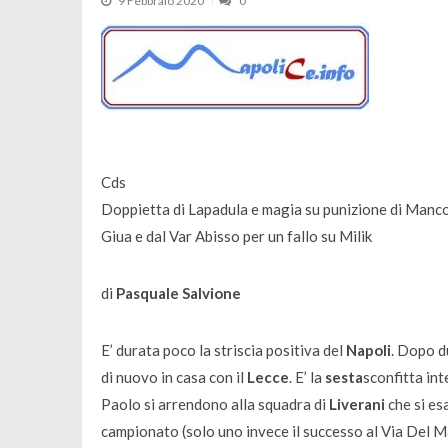
9 Febbraio 2020
0
Cds
Doppietta di Lapadula e magia su punizione di Mancos
Giua e dal Var Abisso per un fallo su Milik
di
Pasquale Salvione
E’ durata poco la striscia positiva del
Napoli
. Dopo d
di nuovo in casa con il
Lecce
. E’ la
sesta
sconfitta int
Paolo si arrendono alla squadra di
Liverani
che si esa
campionato (solo uno invece il successo al Via Del M