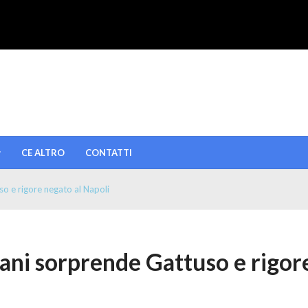
CE ALTRO
CONTATTI
o e rigore negato al Napoli
rani sorprende Gattuso e rigor