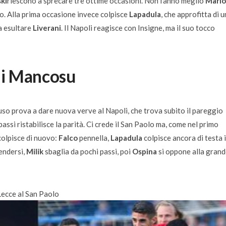
ski
riescono a sprecare tre ottime occasioni. Non fanno meglio
Mario
o. Alla prima occasione invece colpisce
Lapadula
, che approfitta di 
a esultare
Liverani
. Il Napoli reagisce con Insigne, ma il suo tocco
di Mancosu
uso prova a dare nuova verve al Napoli, che trova subito il pareggio
assi ristabilisce la parità. Ci crede il San Paolo ma, come nel primo
olpisce di nuovo:
Falco
pennella,
Lapadula
colpisce ancora di testa 
rendersi,
Milik
sbaglia da pochi passi, poi
Ospina
si oppone alla grand
Lecce al San Paolo