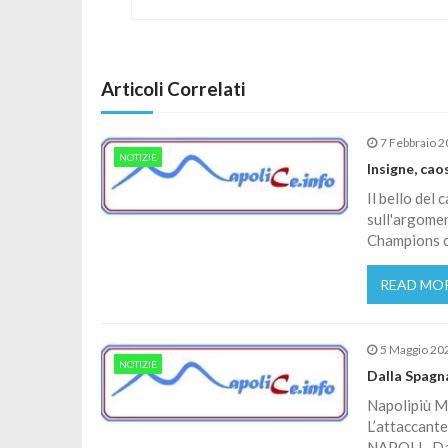
Articoli Correlati
7 Febbraio 
NOTIZIE
Insigne, cao
Il bello del 
sull'argomen
Champions c
READ MO
5 Maggio 20
NOTIZIE
Dalla Spagna
Napolipiù Me
L’attaccante
NAPOLI. Dal