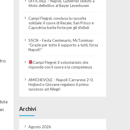
UFFICIALE – Napoli, Gutierrez ceduto a
titolo definitivo al Bayer Leverkusen
Campi Flegrei, conclusa la raccolta
solidale: il cuore di Recale, San Prisco e
Capodrise batte forte per gli sfollati
SSCN – Festa Centenario, McTominay:
“Grazie per tutto il supporto a tutti, forza
Napoli!”
itro
Campi Flegrei: il volontariato che
risponde con il cuore e la competenza
AMICHEVOLE – Napoli-Carrarese 2-0,
Hojlund e Giovane regalano il primo
successo ad Allegri
duta
Archivi
San
Agosto 2026