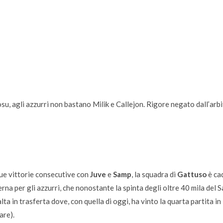
u, agli azzurri non bastano Milik e Callejon. Rigore negato dall’arb
ue vittorie consecutive con
Juve
e
Samp
, la squadra di
Gattuso
è ca
erna per gli azzurri, che nonostante la spinta degli oltre 40 mila del 
lta in trasferta dove, con quella di oggi, ha vinto la quarta partita in
are).