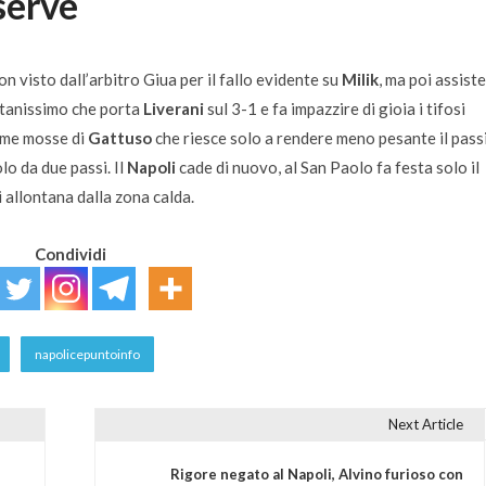
serve
n visto dall’arbitro Giua per il fallo evidente su
Milik
, ma poi assiste
ntanissimo che porta
Liverani
sul 3-1 e fa impazzire di gioia i tifosi
ime mosse di
Gattuso
che riesce solo a rendere meno pesante il pass
lo da due passi. Il
Napoli
cade di nuovo, al San Paolo fa festa solo il
 allontana dalla zona calda.
Condividi
napolicepuntoinfo
Next Article
Rigore negato al Napoli, Alvino furioso con