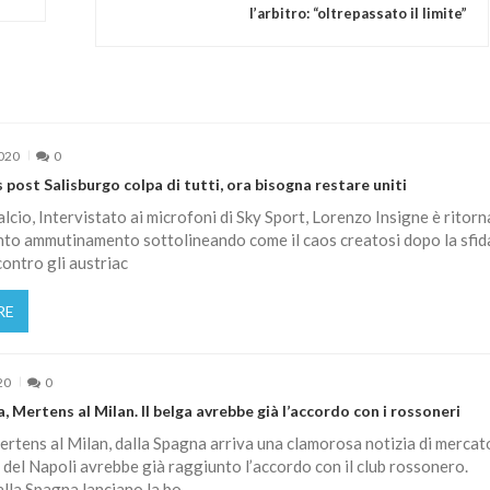
l’arbitro: “oltrepassato il limite”
2020
0
s post Salisburgo colpa di tutti, ora bisogna restare uniti
calcio, Intervistato ai microfoni di Sky Sport, Lorenzo Insigne è ritor
to ammutinamento sottolineando come il caos creatosi dopo la sfida
ontro gli austriac
RE
20
0
, Mertens al Milan. Il belga avrebbe già l’accordo con i rossoneri
rtens al Milan, dalla Spagna arriva una clamorosa notizia di mercat
 del Napoli avrebbe già raggiunto l’accordo con il club rossonero.
la Spagna lanciano la bo