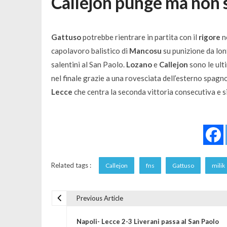
Callejon punge ma non 
Gattuso
potrebbe rientrare in partita con il
rigore
no
capolavoro balistico di
Mancosu
su punizione da lo
salentini al San Paolo.
Lozano
e
Callejon
sono le ult
nel finale grazie a una rovesciata dell’esterno spagno
Lecce
che centra la seconda vittoria consecutiva e si
Related tags :
Callejon
fns
Gattuso
milik
Previous Article
Navigazione articoli
Napoli- Lecce 2-3 Liverani passa al San Paolo