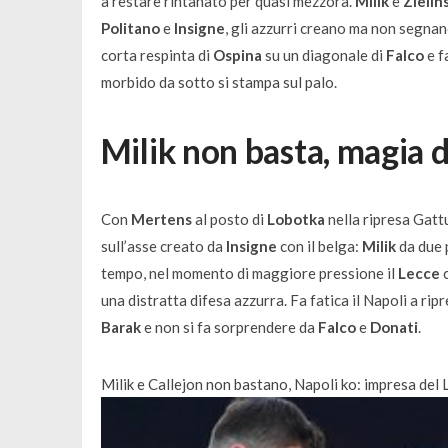
a restare rintanato per quasi mezzora.
Milik
e
Zielin
Politano
e
Insigne
, gli azzurri creano ma non segnan
corta respinta di
Ospina
su un diagonale di
Falco
e f
morbido da sotto si stampa sul palo.
Milik non basta, magia 
Con
Mertens
al posto di
Lobotka
nella ripresa Gatt
sull’asse creato da
Insigne
con il belga:
Milik
da due p
tempo, nel momento di maggiore pressione il
Lecce
c
una distratta difesa azzurra. Fa fatica il Napoli a rip
Barak
e non si fa sorprendere da
Falco
e
Donati
.
Milik e Callejon non bastano, Napoli ko: impresa del 