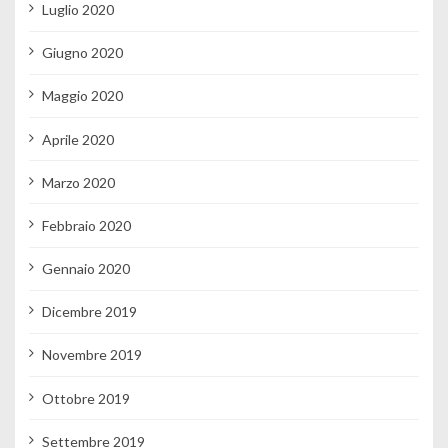
Luglio 2020
Giugno 2020
Maggio 2020
Aprile 2020
Marzo 2020
Febbraio 2020
Gennaio 2020
Dicembre 2019
Novembre 2019
Ottobre 2019
Settembre 2019