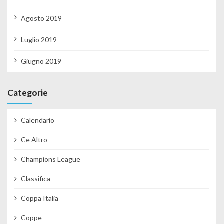
Agosto 2019
Luglio 2019
Giugno 2019
Categorie
Calendario
Ce Altro
Champions League
Classifica
Coppa Italia
Coppe