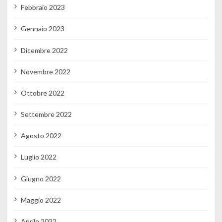
Febbraio 2023
Gennaio 2023
Dicembre 2022
Novembre 2022
Ottobre 2022
Settembre 2022
Agosto 2022
Luglio 2022
Giugno 2022
Maggio 2022
Aprile 2022