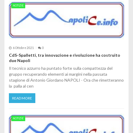
NOTIZIE
6 Ottobre 2021
0
CdS-Spalletti, tra innovazione e rivoluzione ha costruito
due Napoli
Il tecnico azzurro ha puntato forte sulla compattezza del
gruppo recuperando elementi ai margini nella passata
stagione di Antonio Giordano NAPOLI - Ora che rimetteranno
la palla al cen
READ MORE
NOTIZIE