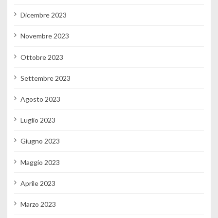
Dicembre 2023
Novembre 2023
Ottobre 2023
Settembre 2023
Agosto 2023
Luglio 2023
Giugno 2023
Maggio 2023
Aprile 2023
Marzo 2023