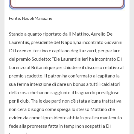
Fonte: Napoli Magazine
Stando a quanto riportato da Il Mattino, Aurelio De
Laurentiis, presidente del Napoli, ha incontrato Giovanni
Di Lorenzo, terzino e capitano degli azzurri, per parlare
del premio Scudetto: “De Laurentiis ieri ha incontrato Di
Lorenzo al Britannique per chiudere il discorso relativo al
premio scudetto. Il patron ha confermato al capitano la
sua ferma intenzione di dare un bonus a tutti i calciatori
della rosa che hanno raggiunto il traguardo prestigioso
per il club. Tra le due parti non c’è stata alcuna trattativa,
non c’era bisogno come spiega lo stesso Mattino che
evidenzia come il presidente abbia in pratica mantenuto
fede alla promessa fatta in tempi non sospetti a Di