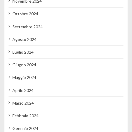
Novembre 2024
Ottobre 2024
Settembre 2024
Agosto 2024
Luglio 2024
Giugno 2024
Maggio 2024
Aprile 2024
Marzo 2024
Febbraio 2024
Gennaio 2024