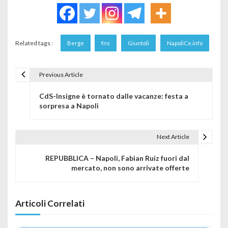
Related tags :
Berge
fns
Giuntoli
NapoliCe.info
Previous Article
Navigazione articoli
CdS-Insigne è tornato dalle vacanze: festa a
sorpresa a Napoli
Next Article
REPUBBLICA – Napoli, Fabian Ruiz fuori dal
mercato, non sono arrivate offerte
Articoli Correlati