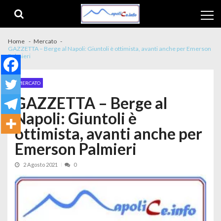
Skip to navigation
Skip to content
Home
Mercato
GAZZETTA – Berge al Napoli: Giuntoli è ottimista, avanti anche per Emerson
Palmieri
MERCATO
GAZZETTA – Berge al
Napoli: Giuntoli è
ottimista, avanti anche per
Emerson Palmieri
2 Agosto 2021
0