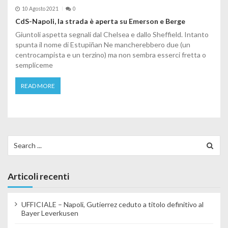
10 Agosto 2021
0
CdS-Napoli, la strada è aperta su Emerson e Berge
Giuntoli aspetta segnali dal Chelsea e dallo Sheffield. Intanto
spunta il nome di Estupiñan Ne mancherebbero due (un
centrocampista e un terzino) ma non sembra esserci fretta o
sempliceme
READ MORE
Search for:
Articoli recenti
UFFICIALE – Napoli, Gutierrez ceduto a titolo definitivo al
Bayer Leverkusen