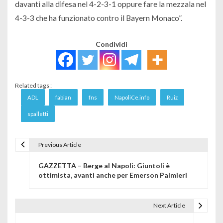
davanti alla difesa nel 4-2-3-1 oppure fare la mezzala nel
4-3-3 che ha funzionato contro il Bayern Monaco”.
Condividi
Related tags :
ADL
fabian
fns
NapoliCe.info
Ruiz
spalletti
Previous Article
Navigazione articoli
GAZZETTA – Berge al Napoli: Giuntoli è
ottimista, avanti anche per Emerson Palmieri
Next Article