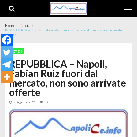
Skip to navigation
Skip to content
Home
Notizie
REPUBBLICA – Napoli, Fabian Ruiz fuori dal mercato, non sono arrivate
offerte
NOTIZIE
REPUBBLICA – Napoli,
Fabian Ruiz fuori dal
mercato, non sono arrivate
offerte
3 Agosto 2021
0