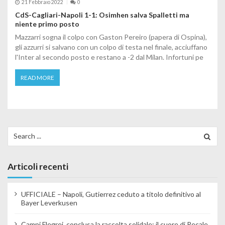
21 Febbraio 2022
0
CdS-Cagliari-Napoli 1-1: Osimhen salva Spalletti ma
niente primo posto
Mazzarri sogna il colpo con Gaston Pereiro (papera di Ospina),
gli azzurri si salvano con un colpo di testa nel finale, acciuffano
l'Inter al secondo posto e restano a -2 dal Milan. Infortuni pe
READ MORE
Search for:
Articoli recenti
UFFICIALE – Napoli, Gutierrez ceduto a titolo definitivo al
Bayer Leverkusen
Campi Flegrei, conclusa la raccolta solidale: il cuore di Recale,