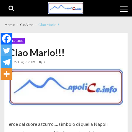
Skip to navigation
Skip to content
Home
Ce Altro
Ciao Mario!!!
CE ALTRO
Ciao Mario!!!
29 Luglio 2019
0
eroe dal cuore azzurro…. simbolo di quella Napoli