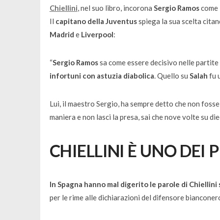
Chiellini
, nel suo libro, incorona
Sergio Ramos
come i
Il
capitano della Juventus
spiega la sua scelta citan
Madrid
e
Liverpool
:
“
Sergio Ramos
sa come essere decisivo nelle partite i
infortuni con astuzia diabolica
. Quello su
Salah
fu 
Lui, il maestro Sergio, ha sempre detto che non fosse
maniera e non lasci la presa, sai che nove volte su die
CHIELLINI È UNO DEI
In Spagna hanno mal digerito le parole di Chiellini
per le rime alle dichiarazioni del difensore bianconer