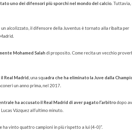
 stato uno dei difensori più sporchi nel mondo del calcio
. Tuttavia,
n alcolizzato, il difensore della Juventus è tornato alla ribalta per
 Madrid.
avemente Mohamed Salah
di proposito. Come recita un vecchio prover
 il Real Madrid
, una squ
adra che ha eliminato la Juve dalla Champi
anconeri un anno prima, nel 2017.
entrale ha accusato il Real Madrid di aver pagato l’arbitro
dopo av
 Lucas Vázquez all’ultimo minuto.
ha vinto quattro campioni in più rispetto a lui (4-0)
“.