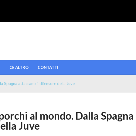
CE ALTRO
CONTATTI
lla Spagna attaccano il difensore della Juve
 sporchi al mondo. Dalla Spagna
della Juve