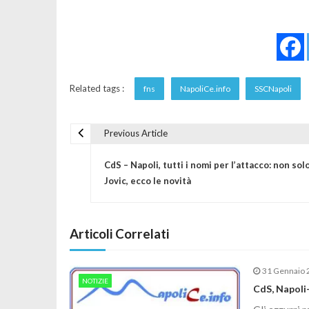
Related tags :
fns
NapoliCe.info
SSCNapoli
Previous Article
Navigazione articoli
CdS – Napoli, tutti i nomi per l’attacco: non sol
Jovic, ecco le novità
Articoli Correlati
31 Gennaio 
NOTIZIE
CdS, Napoli-