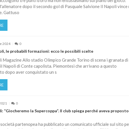
raccolgono tre punti d'oro ma non entusiasmano sul piano del gioco:
l'allenatore dopo il secondo gol di Pasquale Salvione Il Napoli vince
e. Gattuso
RE
e 2024
0
i, le probabili formazioni: ecco le possibili scelte
 Magazine Allo stadio Olimpico Grande Torino di scena i granata di
il Napoli di Conte capolista. Piemontesi che arrivano a questo
o dopo aver conquistato un s
RE
2021
0
li: “Giocheremo la Supercoppa”. Il club spiega perché aveva proposto 
società partenopea ha pubblicato un comunicato ufficiale sul sito pe