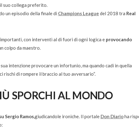
l suo collega preferito.
do un episodio della finale di
Champions League
del 2018 tra
Real
mportanti, con interventi al di fuori di ogni logica e
provocando
un colpo da maestro.
 sua intenzione provocare un infortunio, ma quando cadi in quella
ci rischi di rompere il braccio al tuo avversario
“.
 PIÙ SPORCHI AL MONDO
 su Sergio Ramos,
giudicandole ironiche. Il portale
Don Diario
ha risp
o: