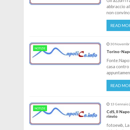
Gli azzurri 
abbraccio al
non convinc
READ MO
30 Novembr
NOTIZIE
Torino-Napol
Fonte:Napoli
casa contro 
appuntament
READ MO
13 Gennaio 
NOTIZIE
CdS, Il Napo
rinvio
fotoewb, La 