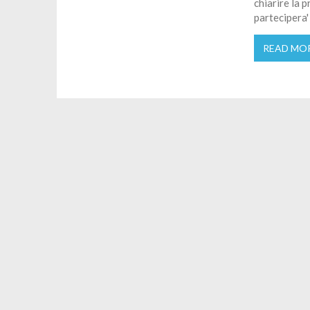
chiarire la 
partecipera'
READ MO