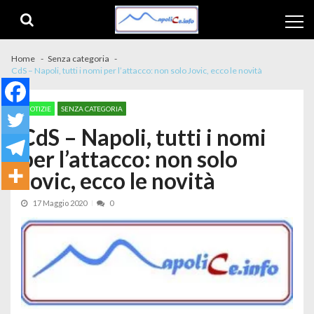
Skip to navigation
Skip to content
Home
Senza categoria
CdS – Napoli, tutti i nomi per l’attacco: non solo Jovic, ecco le novità
NOTIZIE
SENZA CATEGORIA
CdS – Napoli, tutti i nomi
per l’attacco: non solo
Jovic, ecco le novità
17 Maggio 2020
0