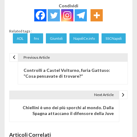
Condividi
Related tags :
ADL
fns
Giuntoli
NapoliCe.info
SSCNapoli
Previous Article
Navigazione articoli
Controlli a Castel Volturno, furia Gattuso:
“Cosa pensavate di trovare?”
Next Article
Chiellini è uno dei più sporchi al mondo. Dalla
Spagna attaccano il difensore della Juve
Articoli Correlati