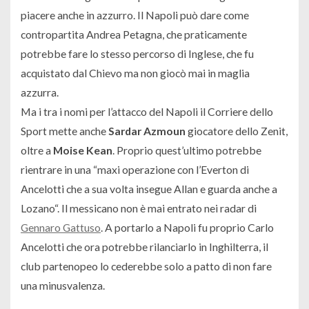
piacere anche in azzurro. Il Napoli può dare come
contropartita Andrea Petagna, che praticamente
potrebbe fare lo stesso percorso di Inglese, che fu
acquistato dal Chievo ma non giocò mai in maglia
azzurra.
Ma i tra i nomi per l’attacco del Napoli il Corriere dello
Sport mette anche
Sardar Azmoun
giocatore dello Zenit,
oltre a
Moise Kean
. Proprio quest’ultimo potrebbe
rientrare in una “
maxi operazione con l’Everton di
Ancelotti che a sua volta insegue Allan e guarda anche a
Lozano
“. Il messicano non è mai entrato nei radar di
Gennaro Gattuso
. A portarlo a Napoli fu proprio Carlo
Ancelotti che ora potrebbe rilanciarlo in Inghilterra, il
club partenopeo lo cederebbe solo a patto di non fare
una minusvalenza.