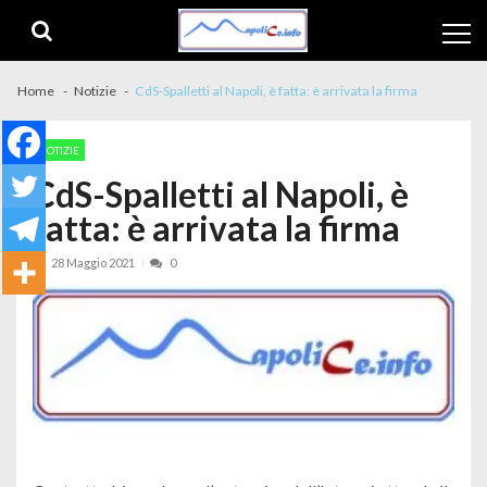
Skip to navigation
Skip to content
Home
Notizie
CdS-Spalletti al Napoli, è fatta: è arrivata la firma
NOTIZIE
CdS-Spalletti al Napoli, è
fatta: è arrivata la firma
28 Maggio 2021
0