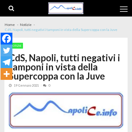
Skip to navigation
Skip to content
Home
Notizie
CdS, Napoli, tutti negativi i tamponi in vista della Supercoppa con la Juve
NOTIZIE
CdS, Napoli, tutti negativi i
tamponi in vista della
Supercoppa con la Juve
19 Gennaio 2021
0