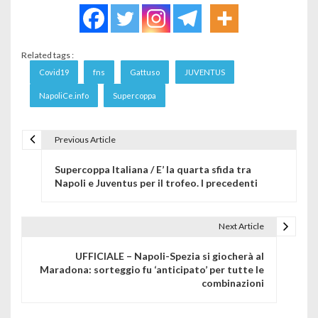
Related tags :
Covid19
fns
Gattuso
JUVENTUS
NapoliCe.info
Supercoppa
Previous Article
Navigazione articoli
Supercoppa Italiana / E’ la quarta sfida tra
Napoli e Juventus per il trofeo. I precedenti
Next Article
UFFICIALE – Napoli-Spezia si giocherà al
Maradona: sorteggio fu ‘anticipato’ per tutte le
combinazioni