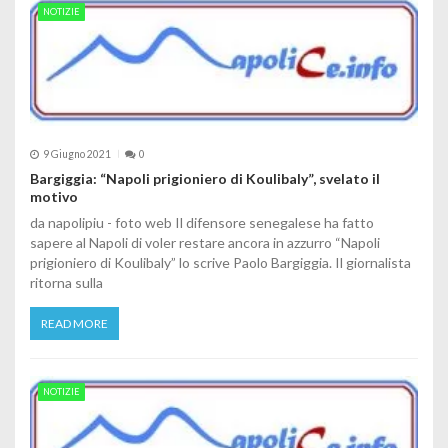
NOTIZIE
9 Giugno 2021
0
Bargiggia: “Napoli prigioniero di Koulibaly”, svelato il
motivo
da napolipiu - foto web Il difensore senegalese ha fatto
sapere al Napoli di voler restare ancora in azzurro “Napoli
prigioniero di Koulibaly” lo scrive Paolo Bargiggia. Il giornalista
ritorna sulla
READ MORE
NOTIZIE