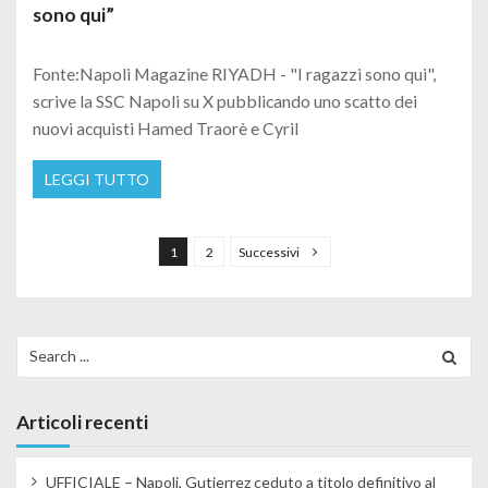
sono qui”
Fonte:Napoli Magazine RIYADH - "I ragazzi sono qui",
scrive la SSC Napoli su X pubblicando uno scatto dei
nuovi acquisti Hamed Traorè e Cyril
LEGGI TUTTO
Paginazione degli articoli
1
2
Successivi
Search for:
Articoli recenti
UFFICIALE – Napoli, Gutierrez ceduto a titolo definitivo al