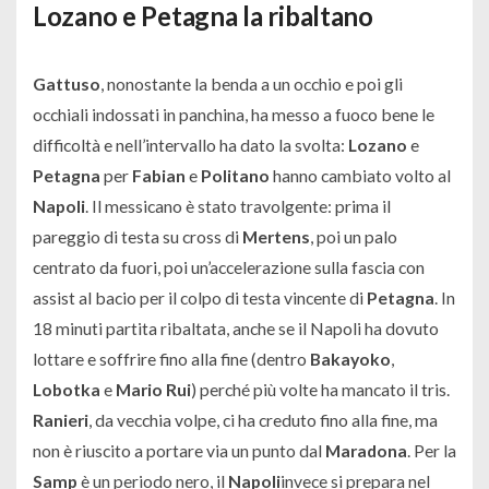
Lozano e Petagna la ribaltano
Gattuso
, nonostante la benda a un occhio e poi gli
occhiali indossati in panchina, ha messo a fuoco bene le
difficoltà e nell’intervallo ha dato la svolta:
Lozano
e
Petagna
per
Fabian
e
Politano
hanno cambiato volto al
Napoli
. Il messicano è stato travolgente: prima il
pareggio di testa su cross di
Mertens
, poi un palo
centrato da fuori, poi un’accelerazione sulla fascia con
assist al bacio per il colpo di testa vincente di
Petagna
. In
18 minuti partita ribaltata, anche se il Napoli ha dovuto
lottare e soffrire fino alla fine (dentro
Bakayoko
,
Lobotka
e
Mario Rui
) perché più volte ha mancato il tris.
Ranieri
, da vecchia volpe, ci ha creduto fino alla fine, ma
non è riuscito a portare via un punto dal
Maradona
. Per la
Samp
è un periodo nero, il
Napoli
invece si prepara nel