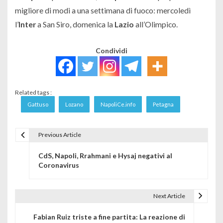
migliore di modi a una settimana di fuoco: mercoledì
l’
Inter
a San Siro, domenica la
Lazio
all’Olimpico.
Condividi
Related tags :
Gattuso
Lozano
NapoliCe.info
Petagna
Previous Article
Navigazione articoli
CdS, Napoli, Rrahmani e Hysaj negativi al
Coronavirus
Next Article
Fabian Ruiz triste a fine partita: La reazione di