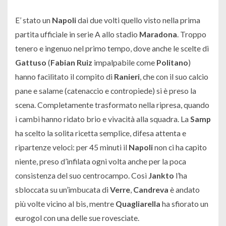
E’ stato un
Napoli
dai due volti quello visto nella prima
partita ufficiale in serie A allo stadio
Maradona
. Troppo
tenero e ingenuo nel primo tempo, dove anche le scelte di
Gattuso
(
Fabian Ruiz
impalpabile come
Politano
)
hanno facilitato il compito di
Ranieri
, che con il suo calcio
pane e salame (catenaccio e contropiede) si è preso la
scena. Completamente trasformato nella ripresa, quando
i cambi hanno ridato brio e vivacità alla squadra. La
Samp
ha scelto la solita ricetta semplice, difesa attenta e
ripartenze veloci: per 45 minuti il
Napoli
non ci ha capito
niente, preso d’infilata ogni volta anche per la poca
consistenza del suo centrocampo. Così
Jankto
l’ha
sbloccata su un’imbucata di
Verre
,
Candreva
è andato
più volte vicino al bis, mentre
Quagliarella
ha sfiorato un
eurogol con una delle sue rovesciate.