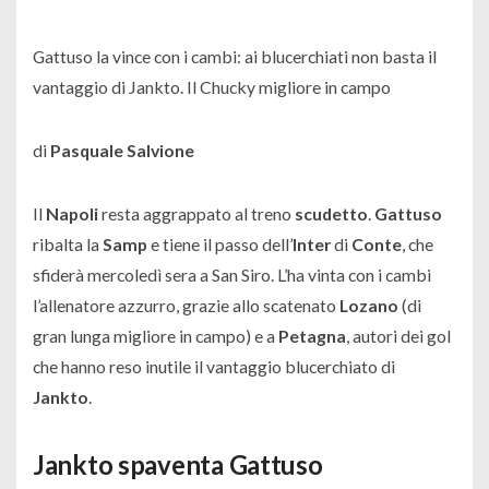
Gattuso la vince con i cambi: ai blucerchiati non basta il
vantaggio di Jankto. Il Chucky migliore in campo
di
Pasquale Salvione
Il
Napoli
resta aggrappato al treno
scudetto
.
Gattuso
ribalta la
Samp
e tiene il passo dell’
Inter
di
Conte
, che
sfiderà mercoledì sera a San Siro. L’ha vinta con i cambi
l’allenatore azzurro, grazie allo scatenato
Lozano
(di
gran lunga migliore in campo) e a
Petagna
, autori dei gol
che hanno reso inutile il vantaggio blucerchiato di
Jankto
.
Jankto spaventa Gattuso