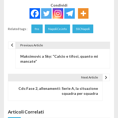
Condividi
Related tags :
fns
NapoliCe.info
SSCNapoli
Previous Article
Navigazione articoli
Maksimovic a Sky: “Calcio e tifosi, quanto mi
mancate”
Next Article
Cds:Fase 2, allenamenti: Serie A, la situazione
squadra per squadra
Articoli Correlati