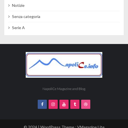
Notizie
Senza categoria
Serie A
NapoliCe Magazine and Blog.
© 2024 | WordPress Theme :
VMagazine Lite