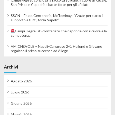
Campi Flegrei, conclusa la raccolta solidale: il cuore di Recale,
San Prisco e Capodrise batte forte per gli sfollati
SSCN – Festa Centenario, McTominay: “Grazie per tutto il
supporto a tutti, forza Napoli!”
Campi Flegrei: il volontariato che risponde con il cuore e la
competenza
AMICHEVOLE – Napoli-Carrarese 2-0, Hojlund e Giovane
regalano il primo successo ad Allegri
Archivi
Agosto 2026
Luglio 2026
Giugno 2026
Maggio 2026