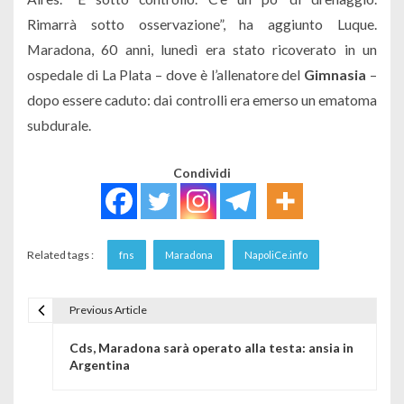
Rimarrà sotto osservazione”, ha aggiunto Luque.
Maradona, 60 anni, lunedì era stato ricoverato in un
ospedale di La Plata – dove è l’allenatore del
Gimnasia
–
dopo essere caduto: dai controlli era emerso un ematoma
subdurale.
Condividi
Related tags :
fns
Maradona
NapoliCe.info
Previous Article
Navigazione articoli
Cds, Maradona sarà operato alla testa: ansia in
Argentina