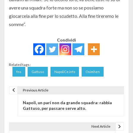
avere una squadra forte ma non so se possiamo
giocarcela alla fine per lo scudetto. Alla fine tireremo le
somme
“.
Condividi
Related tags :
fns
Gattuso
NapoliCe.info
Osimhen
Previous Article
Navigazione articoli
Napoli, un pari non da grande squadra: rabbia
Gattuso, per passare serve alto.
Next Article