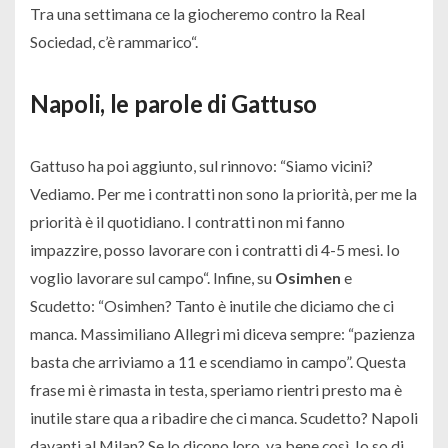
Tra una settimana ce la giocheremo contro la Real
Sociedad, c’è rammarico
“.
Napoli, le parole di Gattuso
Gattuso ha poi aggiunto, sul rinnovo: “
Siamo vicini?
Vediamo. Per me i contratti non sono la priorità, per me la
priorità è il quotidiano. I contratti non mi fanno
impazzire, posso lavorare con i contratti di 4-5 mesi. Io
voglio lavorare sul campo
“. Infine, su
Osimhen
e
Scudetto: “
Osimhen? Tanto è inutile che diciamo che ci
manca. Massimiliano Allegri mi diceva sempre: “pazienza
basta che arriviamo a 11 e scendiamo in campo”. Questa
frase mi è rimasta in testa, speriamo rientri presto ma è
inutile stare qua a ribadire che ci manca. Scudetto? Napoli
davanti al Milan? Se lo dicono loro, va bene così. Io so di