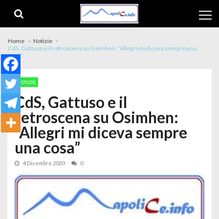
Skip to navigation
Skip to content
Home
Notizie
CdS, Gattuso e il retroscena su Osimhen: “Allegri mi diceva sempre una
cosa”
NOTIZIE
CdS, Gattuso e il
retroscena su Osimhen:
“Allegri mi diceva sempre
una cosa”
4 Dicembre 2020
0