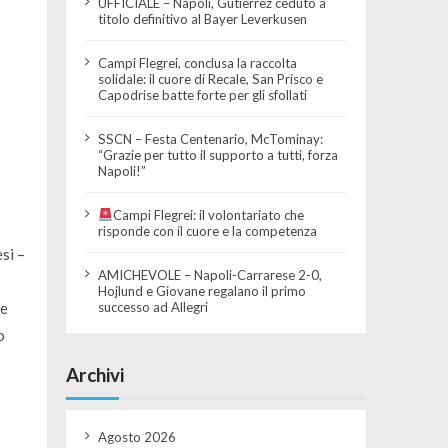
UFFICIALE – Napoli, Gutierrez ceduto a
titolo definitivo al Bayer Leverkusen
Campi Flegrei, conclusa la raccolta
solidale: il cuore di Recale, San Prisco e
Capodrise batte forte per gli sfollati
SSCN – Festa Centenario, McTominay:
“Grazie per tutto il supporto a tutti, forza
Napoli!”
Campi Flegrei: il volontariato che
risponde con il cuore e la competenza
si –
AMICHEVOLE – Napoli-Carrarese 2-0,
Hojlund e Giovane regalano il primo
successo ad Allegri
he
o
Archivi
Agosto 2026