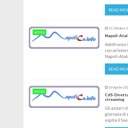
READ MO
31 Ottobre 
NOTIZIE
Napoli-Atal
AdnKronos P
con un’inter
Napoli-Atal
READ MO
30 Aprile 20
NOTIZIE
CdS-Diretta 
streaming
Gli azzurri d
giornata di 
ospita il Sas