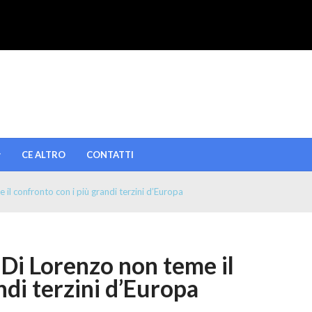
CE ALTRO
CONTATTI
 confronto con i più grandi terzini d’Europa
i Lorenzo non teme il
ndi terzini d’Europa