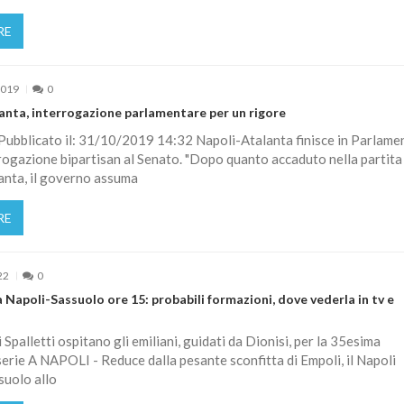
RE
2019
0
anta, interrogazione parlamentare per un rigore
ubblicato il: 31/10/2019 14:32 Napoli-Atalanta finisce in Parlame
rogazione bipartisan al Senato. "Dopo quanto accaduto nella partita
anta, il governo assuma
RE
22
0
Napoli-Sassuolo ore 15: probabili formazioni, dove vederla in tv e
i Spalletti ospitano gli emiliani, guidati da Dionisi, per la 35esima
serie A NAPOLI - Reduce dalla pesante sconfitta di Empoli, il Napoli
suolo allo