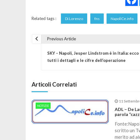
Related tags :
Di Lorenzo
fns
NapoliCe.info
Previous Article
Navigazione articoli
SKY – Napoli, Jesper Lindstrom è in Italia: ecco
tutti i dettagli e le cifre dell’operazione
Articoli Correlati
11 Settembr
NOTIZIE
ADL – De Laur
parola “cazz
Fonte:Napol
scritto un Tw
merito ad al