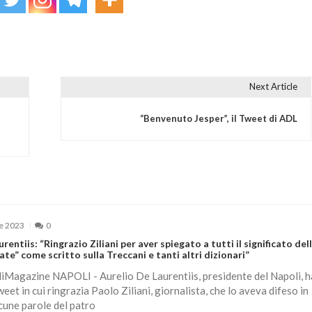
Next Article
“Benvenuto Jesper”, il Tweet di ADL
e 2023
0
entiis: “Ringrazio Ziliani per aver spiegato a tutti il significato del
ate” come scritto sulla Treccani e tanti altri dizionari”
iMagazine NAPOLI - Aurelio De Laurentiis, presidente del Napoli, h
eet in cui ringrazia Paolo Ziliani, giornalista, che lo aveva difeso in
cune parole del patro