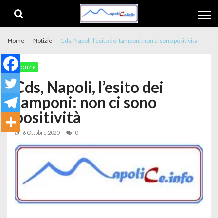
Skip to navigation
Skip to content
Home
Notizie
Cds, Napoli, l’esito dei tamponi: non ci sono positività
NOTIZIE
Cds, Napoli, l’esito dei
tamponi: non ci sono
positività
6 Ottobre 2020
0