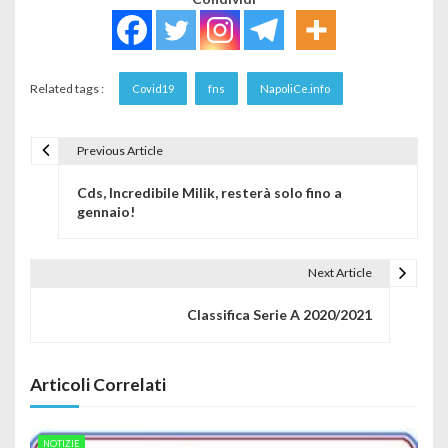
Related tags :
Covid19
fns
NapoliCe.info
Previous Article
Navigazione articoli
Cds, Incredibile Milik, resterà solo fino a
gennaio!
Next Article
Classifica Serie A 2020/2021
Articoli Correlati
NOTIZIE