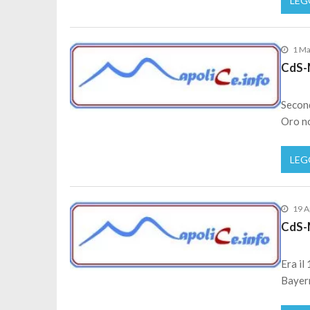
LEG
1 Ma
CdS-M
Second
Oro no
LEG
19 A
CdS-M
Era il
Bayern