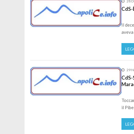
28 D
CdS-È
Il dec
aveva 
LEG
29 
CdS-S
Mara
Toccan
il Pib
LEG