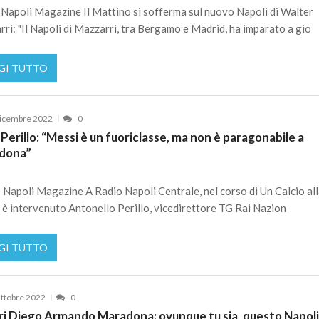
Napoli Magazine Il Mattino si sofferma sul nuovo Napoli di Walter
ri: "Il Napoli di Mazzarri, tra Bergamo e Madrid, ha imparato a gio
GI TUTTO
icembre 2022
0
 Perillo: “Messi è un fuoriclasse, ma non è paragonabile a
dona”
 Napoli Magazine A Radio Napoli Centrale, nel corso di Un Calcio all
 è intervenuto Antonello Perillo, vicedirettore TG Rai Nazion
GI TUTTO
ttobre 2022
0
i Diego Armando Maradona: ovunque tu sia, questo Napoli 