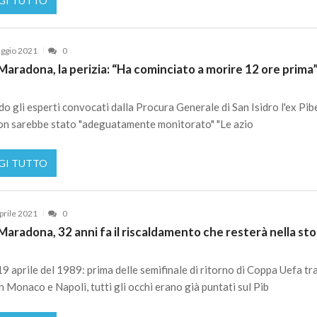
GI TUTTO
ggio 2021
0
aradona, la perizia: “Ha cominciato a morire 12 ore prima
o gli esperti convocati dalla Procura Generale di San Isidro l'ex Pib
n sarebbe stato "adeguatamente monitorato" "Le azio
GI TUTTO
prile 2021
0
aradona, 32 anni fa il riscaldamento che resterà nella sto
 19 aprile del 1989: prima delle semifinale di ritorno di Coppa Uefa tr
 Monaco e Napoli, tutti gli occhi erano già puntati sul Pib