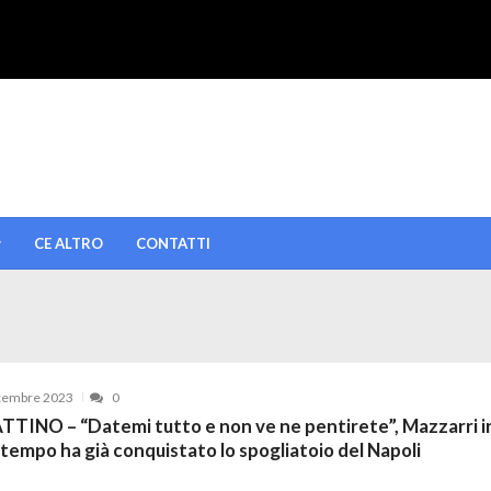
CE ALTRO
CONTATTI
cembre 2023
0
TTINO – “Datemi tutto e non ve ne pentirete”, Mazzarri i
tempo ha già conquistato lo spogliatoio del Napoli