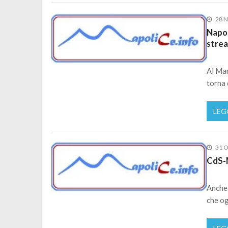
28 
Napol
stre
Al Mar
torna 
LEG
31 O
CdS-M
Anche 
che o