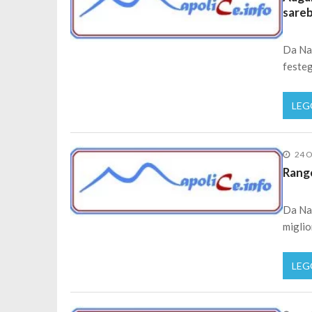
sareb
Da Na
festeg
LEG
24 O
Range
Da Nap
miglio
LEG