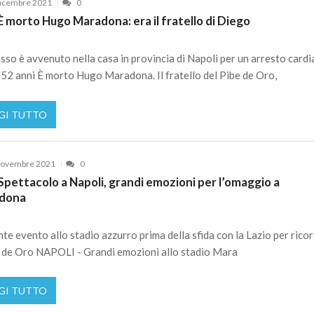
icembre 2021
0
 morto Hugo Maradona: era il fratello di Diego
esso è avvenuto nella casa in provincia di Napoli per un arresto cardi
52 anni È morto Hugo Maradona. Il fratello del Pibe de Oro,
GI TUTTO
Novembre 2021
0
pettacolo a Napoli, grandi emozioni per l’omaggio a
dona
te evento allo stadio azzurro prima della sfida con la Lazio per rico
e de Oro NAPOLI - Grandi emozioni allo stadio Mara
GI TUTTO