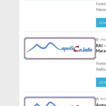
Fonte:
Mazzar
LEG
14 D
RAI –
Mara
Fonte:
Radio,
LEG
30 O
Augur