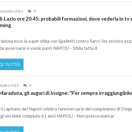
Novembre 2021
0
i-Lazio ore 20.45: probabili formazioni, dove vederla in tv e
aming
adona ecco la super sfida con Spalletti contro Sarri: l’ex tecnico azz
da avversario e vuole punti NAPOLI - Sfida fatta d
GI TUTTO
ttobre 2021
0
aradona, gli auguri di Insigne: “Per sempre irraggiungibile
il capitano del Napoli celebra l'anniversario del compleanno di Dieg
ggi avrebbe compiuto 61 anni NAPOLI - Non poteva mancar