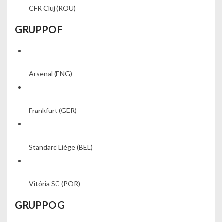
CFR Cluj
(ROU)
GRUPPO F
Arsenal
(ENG)
Frankfurt
(GER)
Standard Liège
(BEL)
Vitória SC
(POR)
GRUPPO G