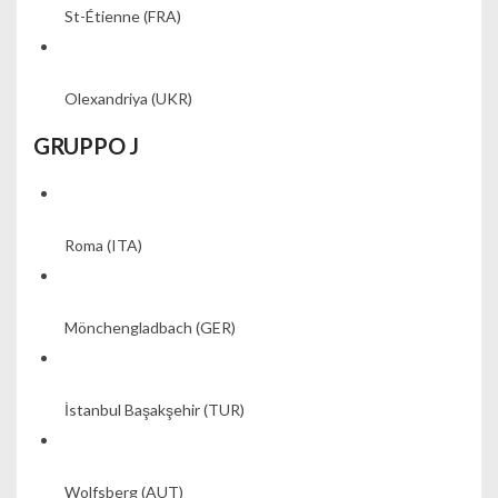
St-Étienne
(FRA)
Olexandriya
(UKR)
GRUPPO J
Roma
(ITA)
Mönchengladbach
(GER)
İstanbul Başakşehir
(TUR)
Wolfsberg
(AUT)