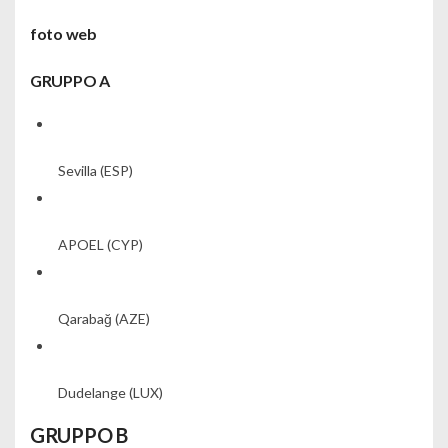
foto web
GRUPPO A
Sevilla
(ESP)
APOEL
(CYP)
Qarabağ
(AZE)
Dudelange
(LUX)
GRUPPO B