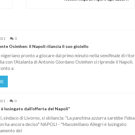
2021
0
nte Osimhen: il Napoli rilancia il suo gioiello
 nigeriano pronto a giocare dal primo minuto nella semifinale di rito
lia con l’Atalanta di Antonio Giordano Osimhen si riprende il Napoli.
ronto a
RE
021
0
 è lusingato dall’offerta del Napoli”
i, sindaco di Livorno, si sbilancia: "La panchina azzurra sarebbe l'idea
non ha ancora deciso" NAPOLI - "Massimiliano Allegri è lusingato
samento del