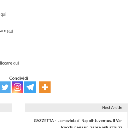
e
qui
care
qui
cliccare
qui
Condividi
Next Article
GAZZETTA – La moviola di Napoli-Juventus. Il Var
Rocchi nega un rigore agli azzurri