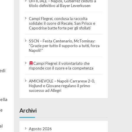
UFFICIALE – Napoli, Gutierrez ceduto a
titolo definitivo al Bayer Leverkusen
Campi Flegrei, conclusa la raccolta
solidale: il cuore di Recale, San Prisco e
Capodrise batte forte per gli sfollati
SSCN – Festa Centenario, McTominay:
“Grazie per tutto il supporto a tutti, forza
Napoli!”
Campi Flegrei: il volontariato che
risponde con il cuore e la competenza
edì
AMICHEVOLE – Napoli-Carrarese 2-0,
Hojlund e Giovane regalano il primo
successo ad Allegri
ella
Archivi
re
al
Agosto 2026