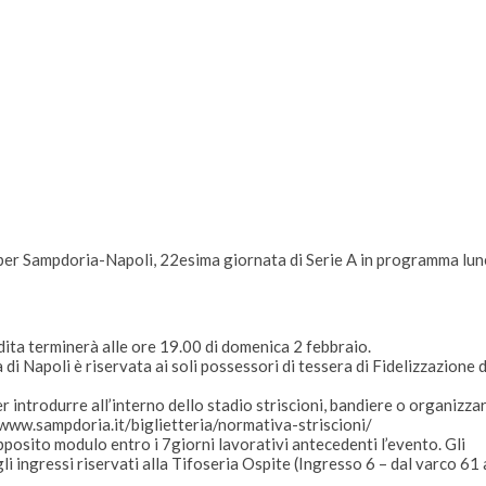
 per Sampdoria-Napoli, 22esima giornata di Serie A in programma lun
ndita terminerà alle ore 19.00 di domenica 2 febbraio.
a di Napoli è riservata ai soli possessori di tessera di Fidelizzazione d
r introdurre all’interno dello stadio striscioni, bandiere o organizza
/www.sampdoria.it/biglietteria/normativa-striscioni/
pposito modulo entro i 7giorni lavorativi antecedenti l’evento. Gli
li ingressi riservati alla Tifoseria Ospite (Ingresso 6 – dal varco 61 