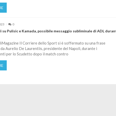
RE
023
0
 su Pulisic e Kamada, possibile messaggio subliminale di ADL durant
Magazine Il Corriere dello Sport si è soffermato su una frase
da Aurelio De Laurentiis, presidente del Napoli, durante i
ti per lo Scudetto dopo il match contro
RE