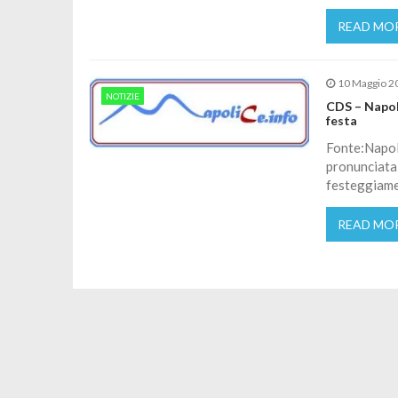
READ MO
10 Maggio 2
NOTIZIE
CDS – Napoli
festa
Fonte:Napoli
pronunciata 
festeggiamen
READ MO