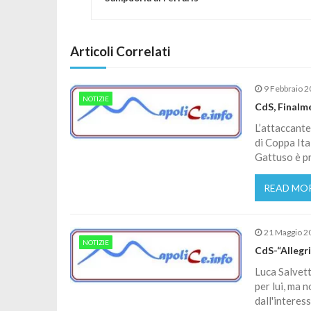
Articoli Correlati
9 Febbraio 
NOTIZIE
CdS, Finalme
L’attaccante
di Coppa Ita
Gattuso è p
READ MO
21 Maggio 2
NOTIZIE
CdS-“Allegri
Luca Salvett
per lui, ma 
dall'interes