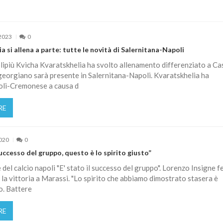
2023
0
a si allena a parte: tutte le novità di Salernitana-Napoli
ipiù Kvicha Kvaratskhelia ha svolto allenamento differenziato a Ca
 georgiano sarà presente in Salernitana-Napoli. Kvaratskhelia ha
oli-Cremonese a causa d
RE
2020
0
 successo del gruppo, questo è lo spirito giusto”
e del calcio napoli "E' stato il successo del gruppo". Lorenzo Insigne fe
 la vittoria a Marassi. "Lo spirito che abbiamo dimostrato stasera è
o. Battere
RE