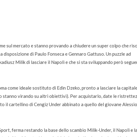
ime sul mercato e stanno provando a chiudere un super colpo che ris
a a disposizione di Paulo Fonseca e Gennaro Gattuso. Un puzzle ad
kadiusz Milik di lasciare il Napoli e che si sta sviluppando però segu
ma come ideale sostituto di Edin Dzeko, pronto a lasciare la capitale
stanno virando su altri obiettivi). Per acquistarlo, date le ristrette
 il cartellino di Cengiz Under abbinato a quello del giovane Alessi
t, ferma restando la base dello scambio Milik-Under, il Napoli e l