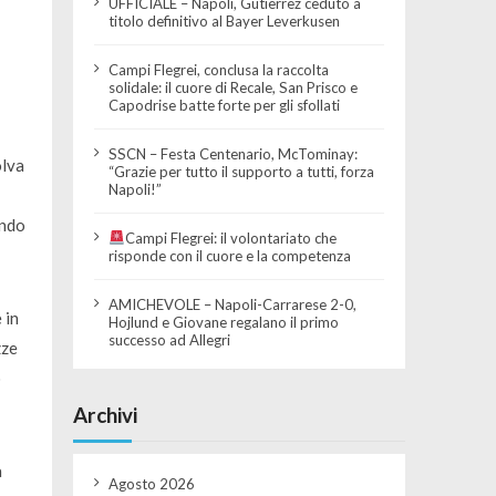
UFFICIALE – Napoli, Gutierrez ceduto a
titolo definitivo al Bayer Leverkusen
Campi Flegrei, conclusa la raccolta
solidale: il cuore di Recale, San Prisco e
Capodrise batte forte per gli sfollati
SSCN – Festa Centenario, McTominay:
olva
“Grazie per tutto il supporto a tutti, forza
Napoli!”
endo
Campi Flegrei: il volontariato che
risponde con il cuore e la competenza
AMICHEVOLE – Napoli-Carrarese 2-0,
 in
Hojlund e Giovane regalano il primo
successo ad Allegri
zze
o
Archivi
a
Agosto 2026