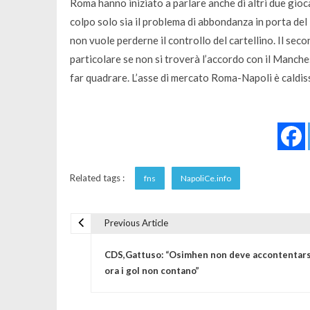
Roma hanno iniziato a parlare anche di altri due gio
colpo solo sia il problema di abbondanza in porta del
non vuole perderne il controllo del cartellino. Il seco
particolare se non si troverà l’accordo con il Manches
far quadrare. L’asse di mercato Roma-Napoli è caldis
Related tags :
fns
NapoliCe.info
Previous Article
Navigazione articoli
CDS,Gattuso: “Osimhen non deve accontentars
ora i gol non contano”