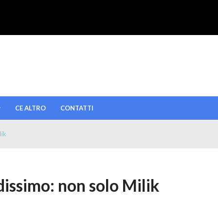
CE ALTRO
CONTATTI
lik
issimo: non solo Milik