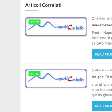
Articoli Correlati
18 Gennaio 
NOTIZIE
Kvaratskheli
Fonte: Napol
Volturno, il
saltato Nap
READ MO
4 Febbraio 
NOTIZIE
Insigne: “Il
sito ufficial
e carico opo
quello giust
READ MO