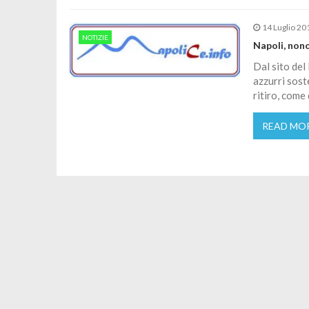
14 Luglio 20
NOTIZIE
Napoli, non
Dal sito del
azzurri soste
ritiro, com
READ MO