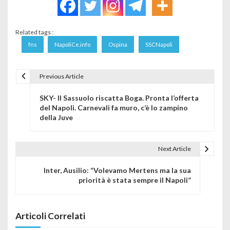
Related tags :
fns
NapoliCe.info
Ospina
SSCNapoli
Previous Article
Navigazione articoli
SKY- Il Sassuolo riscatta Boga. Pronta l’offerta
del Napoli. Carnevali fa muro, c’è lo zampino
della Juve
Next Article
Inter, Ausilio: “Volevamo Mertens ma la sua
priorità è stata sempre il Napoli”
Articoli Correlati