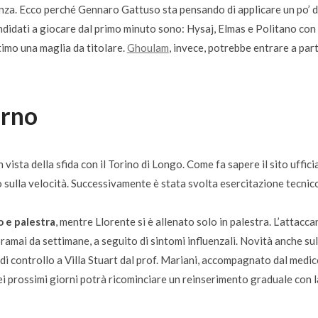
anza. Ecco perché Gennaro Gattuso sta pensando di applicare un po’ d
 candidati a giocare dal primo minuto sono: Hysaj, Elmas e Politano con
timo una maglia da titolare.
Ghoulam
, invece, potrebbe entrare a part
urno
 vista della sfida con il Torino di Longo. Come fa sapere il sito uffici
 sulla velocità. Successivamente è stata svolta esercitazione tecnic
o e palestra
, mentre Llorente si è allenato solo in palestra. L’attacca
ramai da settimane, a seguito di sintomi influenzali. Novità anche sul
a di controllo a Villa Stuart dal prof. Mariani, accompagnato dal medi
nei prossimi giorni potrà ricominciare un reinserimento graduale con l