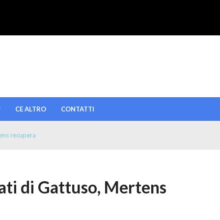
CE ALTRO
CONTATTI
tens recupera
ati di Gattuso, Mertens