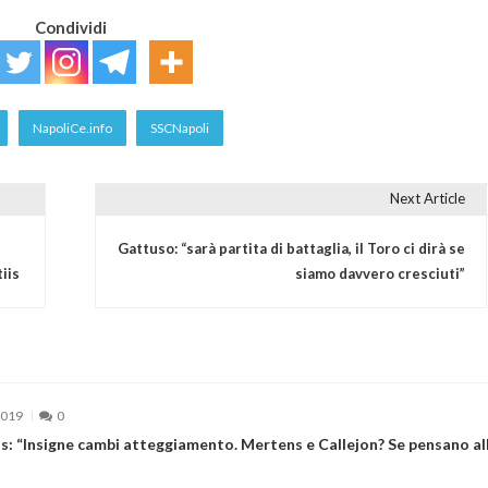
Condividi
NapoliCe.info
SSCNapoli
Next Article
Gattuso: “sarà partita di battaglia, il Toro ci dirà se
iis
siamo davvero cresciuti”
2019
0
s: “Insigne cambi atteggiamento. Mertens e Callejon? Se pensano al