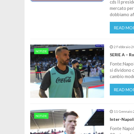
cds Il presi
mercato per 
dobbiamo aff
READ MO
2 Febbraio 
NOTIZIE
SERIE A – R
Fonte:Napoli
si dividono c
cambio modu
READ MO
11 Gennaio 
NOTIZIE
Inter-Napoli
Fonte Napoli