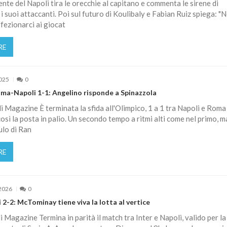
dente del Napoli tira le orecchie al capitano e commenta le sirene di
i suoi attaccanti. Poi sul futuro di Koulibaly e Fabian Ruiz spiega: "
ezionarci ai giocat
RE
2025
0
oma-Napoli 1-1: Angelino risponde a Spinazzola
 Magazine È terminata la sfida all'Olimpico, 1 a 1 tra Napoli e Roma
osì la posta in palio. Un secondo tempo a ritmi alti come nel primo, ma
lo di Ran
RE
2026
0
 2-2: McTominay tiene viva la lotta al vertice
 Magazine Termina in parità il match tra Inter e Napoli, valido per la