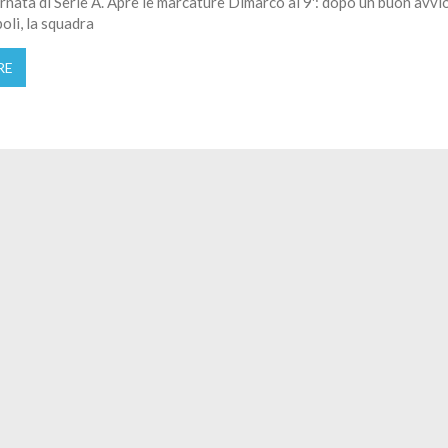
nata di Serie A. Apre le marcature Dimarco al 9': dopo un buon avvio
oli, la squadra
RE