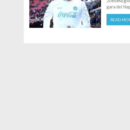
20esima gior
gara del Nap
READ MO