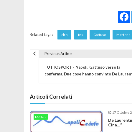
Related tags :
ciro
fns
Gattuso
Mertens
Previous Article
Navigazione articoli
TUTTOSPORT – Napoli, Gattuso verso la
conferma. Due cose hanno convinto De Laurent
Articoli Correlati
17 Ottobre 
NOTIZIE
De Laurentii
Cina…”