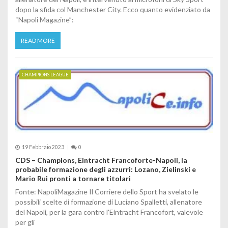
dopo la sfida col Manchester City. Ecco quanto evidenziato da
“Napoli Magazine”:
READ MORE
CHAMPIONS LEAGUE
19 Febbraio 2023
0
CDS – Champions, Eintracht Francoforte-Napoli, la
probabile formazione degli azzurri: Lozano, Zielinski e
Mario Rui pronti a tornare titolari
Fonte: NapoliMagazine Il Corriere dello Sport ha svelato le
possibili scelte di formazione di Luciano Spalletti, allenatore
del Napoli, per la gara contro l'Eintracht Francofort, valevole
per gli