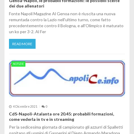
Genoa-Napoli, le probabili formazioni: le possibili scelte
dei due allenatori
Fonte Napoli Magazine Al Genoa non è riuscita una nuova
remuntada contro la Lazio nell'ultimo turno, come fatto
precedentemente contro il Bologna, e all'Olimpico è maturato
un ko per 3-2. Al Fer
READ MORE
NOTIZIE
4 Dicembre 2021
0
CdS-Napoli-Atalanta ore 20.45: probabili formazioni,
come vederla in tv e in streaming
Per la sedicesima giornata di campionato gli azzurri di Spalletti
ospitano gli uomini di Gasperini al Diego Armando Maradona