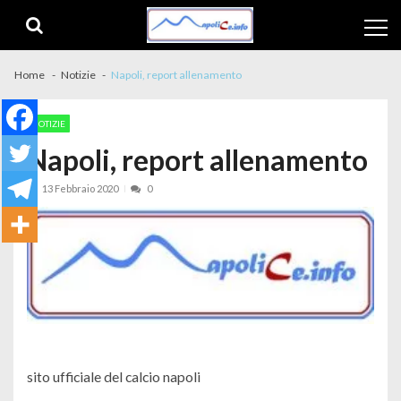
Skip to navigation
Skip to content
Home
Notizie
Napoli, report allenamento
NOTIZIE
Napoli, report allenamento
13 Febbraio 2020
0
sito ufficiale del calcio napoli