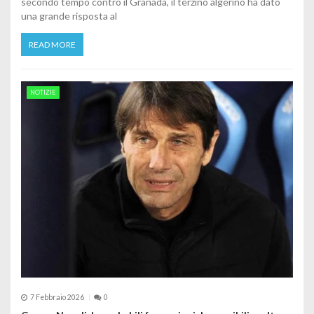
secondo tempo contro il Granada, il terzino algerino ha dato
una grande risposta al
READ MORE
NOTIZIE
7 Febbraio 2026
0