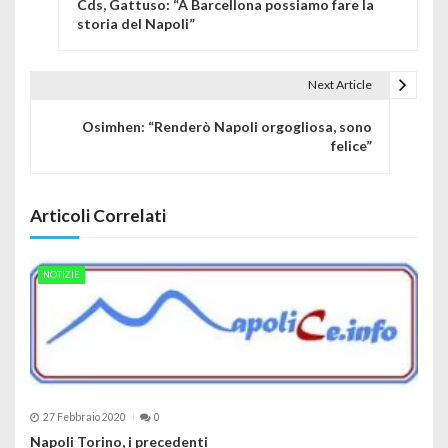
Cds, Gattuso: “A Barcellona possiamo fare la
storia del Napoli”
Next Article
Osimhen: “Renderò Napoli orgogliosa, sono
felice”
Articoli Correlati
NOTIZIE
27 Febbraio 2020
0
Napoli Torino, i precedenti