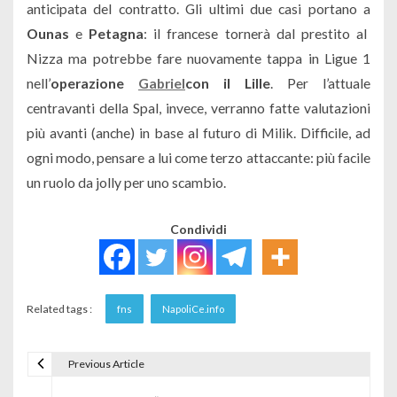
anticipata del contratto. Gli ultimi due casi portano a
Ounas
e
Petagna
: il francese tornerà dal prestito al
Nizza ma potrebbe fare nuovamente tappa in Ligue 1
nell’
operazione
Gabriel
con il Lille
. Per l’attuale
centravanti della Spal, invece, verranno fatte valutazioni
più avanti (anche) in base al futuro di Milik. Difficile, ad
ogni modo, pensare a lui come terzo attaccante: più facile
un ruolo da jolly per uno scambio.
Condividi
Related tags :
fns
NapoliCe.info
Previous Article
Navigazione articoli