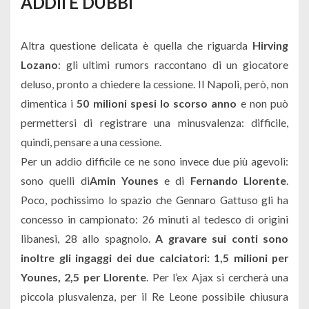
ADDII E DUBBI
Altra questione delicata è quella che riguarda
Hirving
Lozano
: gli ultimi rumors raccontano di un giocatore
deluso, pronto a chiedere la cessione. Il Napoli, però, non
dimentica i
50 milioni spesi lo scorso anno
e non può
permettersi di registrare una minusvalenza: difficile,
quindi, pensare a una cessione.
Per un addio difficile ce ne sono invece due più agevoli:
sono quelli di
Amin Younes
e di
Fernando Llorente
.
Poco, pochissimo lo spazio che Gennaro Gattuso gli ha
concesso in campionato: 26 minuti al tedesco di origini
libanesi, 28 allo spagnolo.
A gravare sui conti sono
inoltre gli ingaggi dei due calciatori: 1,5 milioni per
Younes, 2,5 per Llorente
. Per l’ex Ajax si cercherà una
piccola plusvalenza, per il Re Leone possibile chiusura