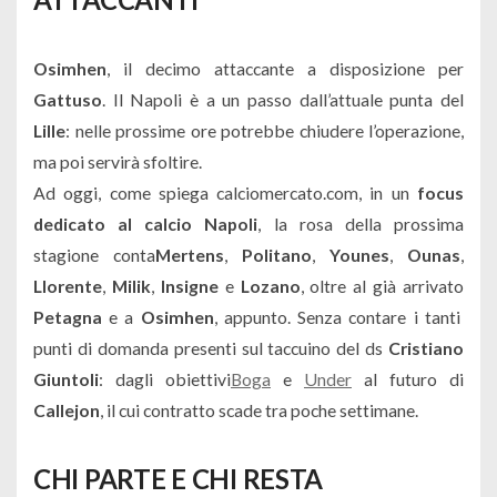
Osimhen
, il decimo attaccante a disposizione per
Gattuso
. Il Napoli è a un passo dall’attuale punta del
Lille
: nelle prossime ore potrebbe chiudere l’operazione,
ma poi servirà sfoltire.
Ad oggi, come spiega calciomercato.com, in un
focus
dedicato al calcio Napoli
, la rosa della prossima
stagione conta
Mertens
,
Politano
,
Younes
,
Ounas
,
Llorente
,
Milik
,
Insigne
e
Lozano
, oltre al già arrivato
Petagna
e a
Osimhen
, appunto. Senza contare i tanti
punti di domanda presenti sul taccuino del ds
Cristiano
Giuntoli
: dagli obiettivi
Boga
e
Under
al futuro di
Callejon
, il cui contratto scade tra poche settimane.
CHI PARTE E CHI RESTA