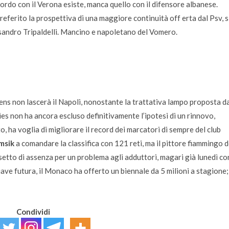
ordo con il Verona esiste, manca quello con il difensore albanese.
ferito la prospettiva di una maggiore continuità off erta dal Psv, s
ssandro Tripaldelli. Mancino e napoletano del Vomero.
tens non lascerà il Napoli, nonostante la trattativa lampo proposta d
ries non ha ancora escluso definitivamente l’ipotesi di un rinnovo,
to, ha voglia di migliorare il record dei marcatori di sempre del club
msik
a comandare la classifica con 121 reti, ma il pittore fiammingo d
setto di assenza per un problema agli adduttori, magari già lunedì co
hiave futura, il Monaco ha offerto un biennale da 5 milioni a stagione;
Condividi