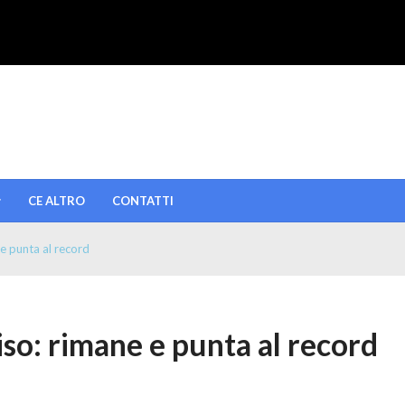
CE ALTRO
CONTATTI
e punta al record
so: rimane e punta al record