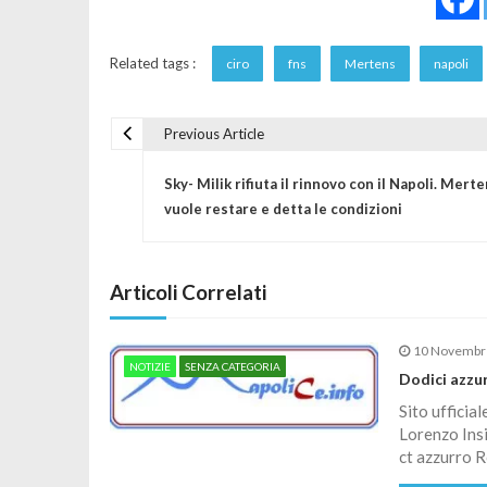
Related tags :
ciro
fns
Mertens
napoli
Previous Article
Navigazione articoli
Sky- Milik rifiuta il rinnovo con il Napoli. Mert
vuole restare e detta le condizioni
Articoli Correlati
10 Novembr
NOTIZIE
SENZA CATEGORIA
Dodici azzur
Sito ufficia
Lorenzo Insi
ct azzurro 