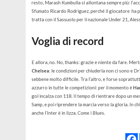
resto, Marash Kumbulla si allontana sempre più: l’acc
Sfumato Ricardo Rodriguez, perché il giocatore ha pre
tratta con il Sassuolo per il nazionale Under 21, Ale
Voglia di record
E allora, no. No, thanks: grazie e niente da fare. Mer
Chelsea
: le condizioni per chiuderla non ci sono e D
sebbene molto difficile. Tra l’altro, e forse soprattut
azzurro in tutte le competizioni: per il momento è
Ha
gol incalza con 118. Il tempo di rientrare dopo un me
Samp, e poi riprendere la marcia verso la gloria. In c
anche l’Inter è in lizza. Come i Blues.