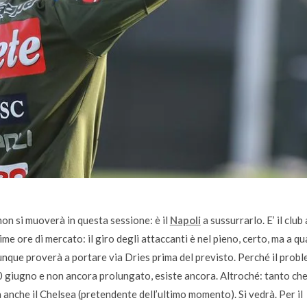
on si muoverà in questa sessione: è il
Napoli
a sussurrarlo. E’ il club 
ime ore di mercato: il giro degli attaccanti è nel pieno, certo, ma a q
iunque proverà a portare via Dries prima del previsto. Perché il prob
30 giugno e non ancora prolungato, esiste ancora. Altroché: tanto che 
ra anche il Chelsea (pretendente dell’ultimo momento). Si vedrà. Per il