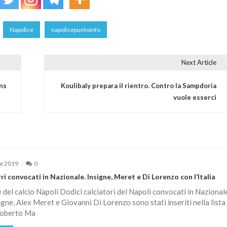
Napolice
napolicepuntoinfo
Next Article
ens
Koulibaly prepara il rientro. Contro la Sampdoria
vuole esserci
e 2019
0
ri convocati in Nazionale. Insigne, Meret e Di Lorenzo con l’Italia
le del calcio Napoli Dodici calciatori del Napoli convocati in Nazional
gne, Alex Meret e Giovanni Di Lorenzo sono stati inseriti nella lista
Roberto Ma