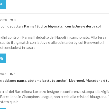
RE
 2020
0
Napoli debutta a Parma! Subito big-match con la Juve e derby col
ardini contro il Parma il debutto del Napoli in campionato. Alla terza
subito il big match con la Juve e alla quinta derby col Benevento. Il
i concluderà in casa c
RE
 2020
0
on abbiamo paura, abbiamo battuto anche il Liverpool. Maradona è t
 crisi del Barcellona Lorenzo Insigne in conferenza stampa alla vigli
 Barcellona in Champions League, non crede alla crisi dei blaugrana.
 stato qualc