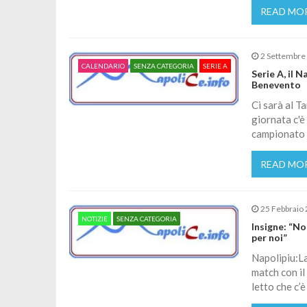
READ MO
2 Settembre
CALENDARIO
SENZA CATEGORIA
SERIE A
Serie A, il 
Benevento
Ci sarà al T
giornata c'è 
campionato s
READ MO
25 Febbraio
NOTIZIE
SENZA CATEGORIA
Insigne: “N
per noi”
Napolipiu:La
match con il
letto che c’è