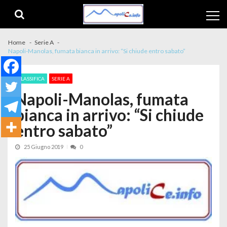
Skip to navigation
Skip to content
Home
Serie A
Napoli-Manolas, fumata bianca in arrivo: “Si chiude entro sabato”
CLASSIFICA
SERIE A
Napoli-Manolas, fumata
bianca in arrivo: “Si chiude
entro sabato”
25 Giugno 2019
0