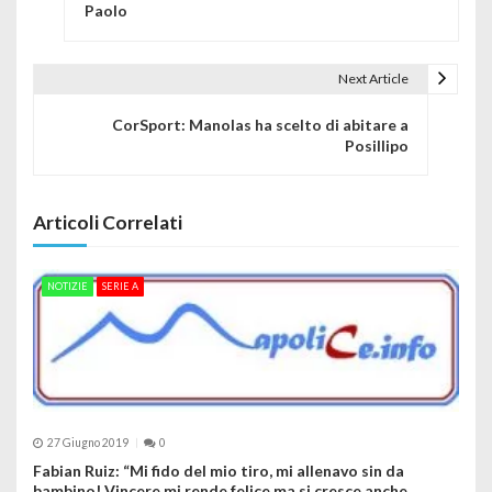
Paolo
Next Article
CorSport: Manolas ha scelto di abitare a
Posillipo
Articoli Correlati
NOTIZIE
SERIE A
27 Giugno 2019
0
Fabian Ruiz: “Mi fido del mio tiro, mi allenavo sin da
bambino! Vincere mi rende felice ma si cresce anche