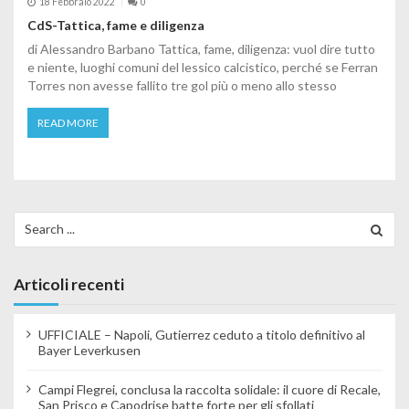
18 Febbraio 2022
0
CdS-Tattica, fame e diligenza
di Alessandro Barbano Tattica, fame, diligenza: vuol dire tutto
e niente, luoghi comuni del lessico calcistico, perché se Ferran
Torres non avesse fallito tre gol più o meno allo stesso
READ MORE
Search for:
Articoli recenti
UFFICIALE – Napoli, Gutierrez ceduto a titolo definitivo al
Bayer Leverkusen
Campi Flegrei, conclusa la raccolta solidale: il cuore di Recale,
San Prisco e Capodrise batte forte per gli sfollati