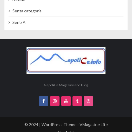
Senza categoria
Serie A
NapoliCe Magazine and Blog.
© 2024 | WordPress Theme :
VMagazine Lite