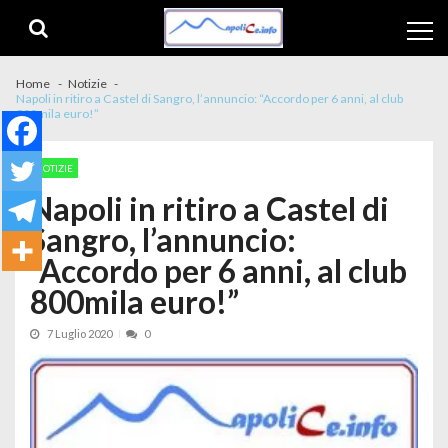
Skip to navigation
Skip to content
Home
Notizie
Napoli in ritiro a Castel di Sangro, l’annuncio: “Accordo per 6 anni, al club
800mila euro!”
NOTIZIE
Napoli in ritiro a Castel di
Sangro, l’annuncio:
“Accordo per 6 anni, al club
800mila euro!”
7 Luglio 2020
0