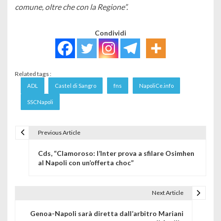
comune, oltre che con la Regione”.
Condividi
Related tags :
ADL
Castel di Sangro
fns
NapoliCe.info
SSCNapoli
Previous Article
Navigazione articoli
Cds, “Clamoroso: l’Inter prova a sfilare Osimhen
al Napoli con un’offerta choc”
Next Article
Genoa-Napoli sarà diretta dall’arbitro Mariani