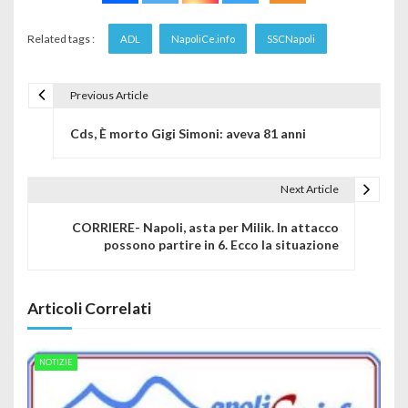
Related tags :
ADL
NapoliCe.info
SSCNapoli
Previous Article
Navigazione articoli
Cds, È morto Gigi Simoni: aveva 81 anni
Next Article
CORRIERE- Napoli, asta per Milik. In attacco
possono partire in 6. Ecco la situazione
Articoli Correlati
NOTIZIE