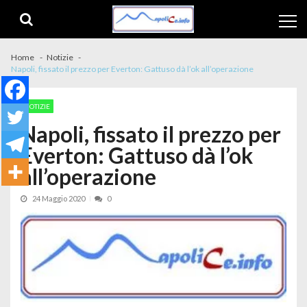
Skip to navigation
Skip to content
Home
Notizie
Napoli, fissato il prezzo per Everton: Gattuso dà l’ok all’operazione
NOTIZIE
Napoli, fissato il prezzo per
Everton: Gattuso dà l’ok
all’operazione
24 Maggio 2020
0