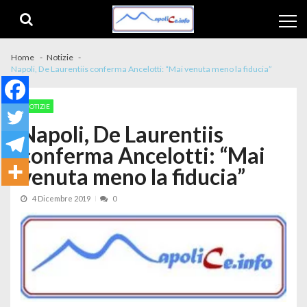
Skip to navigation
Skip to content
Home
Notizie
Napoli, De Laurentiis conferma Ancelotti: “Mai venuta meno la fiducia”
NOTIZIE
Napoli, De Laurentiis
conferma Ancelotti: “Mai
venuta meno la fiducia”
4 Dicembre 2019
0