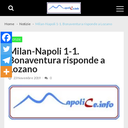
Skip to navigation
Skip to content
Home
Notizie
Milan-Napoli 1-1. Bonaventura risponde a Lozano
NOTIZIE
Milan-Napoli 1-1.
Bonaventura risponde a
Lozano
23 Novembre 2019
0