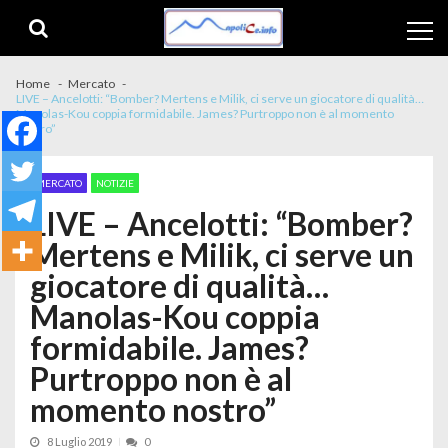
Skip to navigation
Skip to content
Home
Mercato
LIVE – Ancelotti: “Bomber? Mertens e Milik, ci serve un giocatore di qualità…
Manolas-Kou coppia formidabile. James? Purtroppo non è al momento
nostro”
MERCATO
NOTIZIE
LIVE – Ancelotti: “Bomber?
Mertens e Milik, ci serve un
giocatore di qualità…
Manolas-Kou coppia
formidabile. James?
Purtroppo non è al
momento nostro”
8 Luglio 2019
0