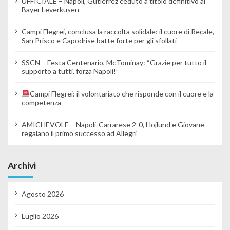
UFFICIALE – Napoli, Gutierrez ceduto a titolo definitivo al
Bayer Leverkusen
Campi Flegrei, conclusa la raccolta solidale: il cuore di Recale,
San Prisco e Capodrise batte forte per gli sfollati
SSCN – Festa Centenario, McTominay: “Grazie per tutto il
supporto a tutti, forza Napoli!”
Campi Flegrei: il volontariato che risponde con il cuore e la
competenza
AMICHEVOLE – Napoli-Carrarese 2-0, Hojlund e Giovane
regalano il primo successo ad Allegri
Archivi
Agosto 2026
Luglio 2026